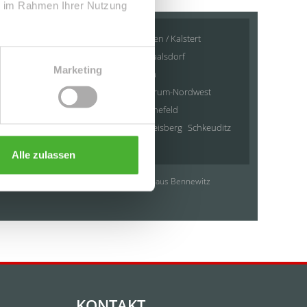
ie im Rahmen Ihrer Nutzung
ßpösna
Großweitzschen
Gröditz
Hilden / Kalstert
Leipzig / Anger-Crottendorf
Leipzig / Baalsdorf
Marketing
pzig / Heiterblick
Leipzig / Hohenheida
zig Zentrum-Nord
Leipzig / Leipzig Zentrum-Nordwest
g / Mölkau
Leipzig / Neustadt-Neuschönefeld
g
Markranstädt
Mügeln
Roßwein / Gleisberg
Schkeuditz
Alle zulassen
Immobilienkauf Bennewitz
Einfamilienhaus Bennewitz
KONTAKT