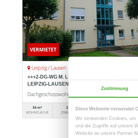
VERMIETET
Leipzig / Lausen
+++2-DG-WG M. LOGGIA, AR.UND BAD MIT W
LEIPZIG-LAUSEN SUCHT NEUEN MIETER+++
Zustimmung
Dachgeschosswohnung
54 m²
2
932
Diese Webseite verwendet 
WOHNFLÄCHE
ZIMMER
OBJEKTNUMMER
Wir verwenden Cookies, um I
und die Zugriffe auf unsere 
Website an unsere Partner fü