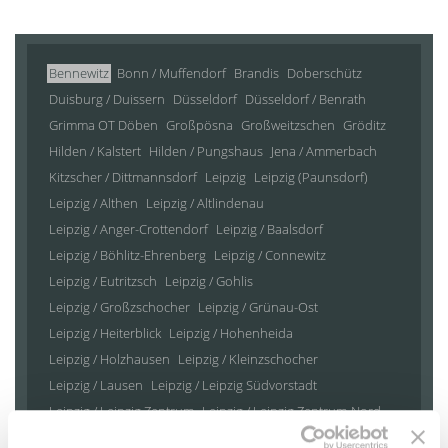
Bennewitz
Bonn / Muffendorf
Brandis
Doberschütz
Duisburg / Duissern
Düsseldorf
Düsseldorf / Benrath
Grimma OT Döben
Großpösna
Großweitzschen
Gröditz
Hilden / Kalstert
Hilden / Pungshaus
Jena / Ammerbach
Kitzscher / Dittmannsdorf
Leipzig
Leipzig (Paunsdorf)
Leipzig / Althen
Leipzig / Altlindenau
Leipzig / Anger-Crottendorf
Leipzig / Baalsdorf
Leipzig / Böhlitz-Ehrenberg
Leipzig / Connewitz
Leipzig / Eutritzsch
Leipzig / Gohlis
Leipzig / Großzschocher
Leipzig / Grünau-Ost
Leipzig / Heiterblick
Leipzig / Hohenheida
Leipzig / Holzhausen
Leipzig / Kleinzschocher
Leipzig / Lausen
Leipzig / Leipzig Südvorstadt
Leipzig / Leipzig Zentrum
Leipzig / Leipzig Zentrum-Nord
Leipzig / Leipzig Zentrum-Nordwest