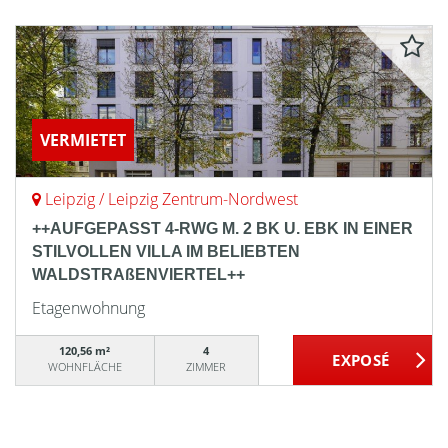
VERMIETET
Leipzig / Leipzig Zentrum-Nordwest
++AUFGEPASST 4-RWG M. 2 BK U. EBK IN EINER
STILVOLLEN VILLA IM BELIEBTEN
WALDSTRAßENVIERTEL++
Etagenwohnung
120,56 m²
4
WOHNFLÄCHE
ZIMMER