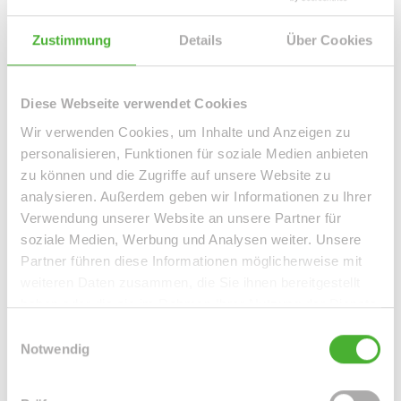
Leipzig / Leipzig Zentrum-Süd
Leipzig / Leipzig Zentrum-West
Leipzig / Liebertwolkwitz
Zustimmung
Details
Über Cookies
Leipzig / Lindenau
Leipzig / Lindenthal
Leipzig / Mölkau
Leipzig / Neustadt-Neuschönefeld
Leipzig / Paunsdorf
Diese Webseite verwendet Cookies
Leipzig / Plagwitz
Leipzig / Probstheida
Leipzig / Schleußig
Leipzig / Seehausen
Machern / Plagwitz
Markkleeberg
Wir verwenden Cookies, um Inhalte und Anzeigen zu
Markranstädt
Mügeln
Roßwein / Gleisberg
Schkeuditz
personalisieren, Funktionen für soziale Medien anbieten
zu können und die Zugriffe auf unsere Website zu
Solingen / Burg an der Wupper
Solingen / Papiermühle
analysieren. Außerdem geben wir Informationen zu Ihrer
Taucha
Taucha / Plösitz
Torgau
Willich
Wurzen
Zeitz
Verwendung unserer Website an unsere Partner für
Zwenkau
soziale Medien, Werbung und Analysen weiter. Unsere
Partner führen diese Informationen möglicherweise mit
Immo Bennewitz
Haus Bennewitz
Häuser Bennewitz
kaufen
weiteren Daten zusammen, die Sie ihnen bereitgestellt
Bennewitz
Immobilie Bennewitz
Immobilien Bennewitz
haben oder die sie im Rahmen Ihrer Nutzung der Dienste
Hauskauf Bennewitz
Immobilienkauf Bennewitz
Einfamilienhaus
gesammelt haben.
Einwilligungsauswahl
Bennewitz
Einfamilienhäuser Bennewitz
Notwendig