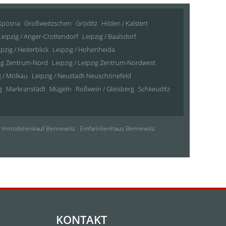
ßpösna
Großweitzschen
Gröditz
Hilden / Kalstert
Leipzig / Anger-Crottendorf
Leipzig / Baalsdorf
pzig / Heiterblick
Leipzig / Hohenheida
zig Zentrum-Nord
Leipzig / Leipzig Zentrum-Nordwest
g / Mölkau
Leipzig / Neustadt-Neuschönefeld
g
Markranstädt
Mügeln
Roßwein / Gleisberg
Schkeuditz
Immobilienkauf Bennewitz
Einfamilienhaus Bennewitz
KONTAKT