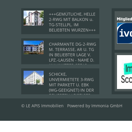
+++GEMÜTLICHE, HELLE
2-RWG MIT BALKON u.
TG-STELLPL. IM
BELIEBTEN WURZEN+++
CHARMANTE DG-2-RWG
M. TERRASSE, AR U. TG
IN BELIEBTER LAGE V.
LPZ.-LAUSEN - NAHE D.
KULKWITZER SEE´S
SCHICKE,
UNVERMIETETE 3-RWG
MIT PARKETT U. EBK
(WG-GEEIGNET) IN DER
BELIEBTEN LEIPZIGER
SÜDVORSTADT
© LE APIS Immobilien
Powered by
Immonia GmbH