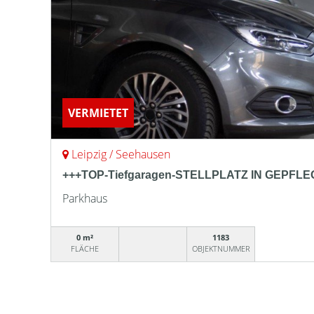
VERMIETET
Leipzig / Seehausen
+++TOP-Tiefgaragen-STELLPLATZ IN GEPF
Parkhaus
0 m²
1183
FLÄCHE
OBJEKTNUMMER