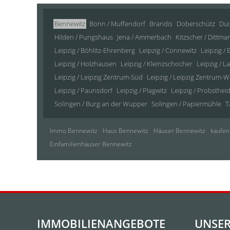
Bennewitz
Bonn / Muffendorf
Brandis
Doberschütz
Dui
Hilden / Pungshaus
Jena / Ammerbach
Kitzscher / Dittm
Leipzig / Böhlitz-Ehrenberg
Leipzig / Connewitz
Leipzig / 
Leipzig / Holzhausen
Leipzig / Kleinzschocher
Leipzig / L
Leipzig / Leipzig Zentrum-Süd
Leipzig / Leipzig Zentrum-W
Leipzig / Paunsdorf
Leipzig / Plagwitz
Leipzig / Probsthei
Solingen / Burg an der Wupper
Solingen / Papiermühle
T
Immo Bennewitz
Haus Bennewitz
Häuser Bennewitz
kaufen
Einfamilienhäuser Bennewitz
IMMOBILIENANGEBOTE
UNSER