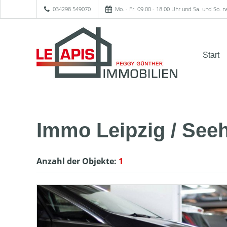
034298 549070
Mo. - Fr. 09.00 - 18.00 Uhr und Sa. und So. 
Start
Immo Leipzig / See
Anzahl der
Objekte:
1