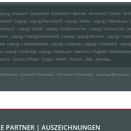
sburg / Duissern
Düsseldorf
Düsseldorf / Benrath
Grimma OT Döben
Gro
annsdorf
Leipzig
Leipzig (Paunsdorf)
Leipzig / Althen
Leipzig / Altlindenau
Eutritzsch
Leipzig / Gohlis
Leipzig / Großzschocher
Leipzig / Grünau-Ost
Lei
ausen
Leipzig / Leipzig Südvorstadt
Leipzig / Leipzig Zentrum
Leipzig / Leip
est
Leipzig / Liebertwolkwitz
Leipzig / Lindenau
Leipzig / Lindenthal
Leipzi
da
Leipzig / Schleußig
Leipzig / Seehausen
Machern / Plagwitz
Markkleeber
aucha
Taucha / Plösitz
Torgau
Willich
Wurzen
Zeitz
Zwenkau
 Bennewitz
Immobilie Bennewitz
Immobilien Bennewitz
Hauskauf Bennewitz
E PARTNER | AUSZEICHNUNGEN