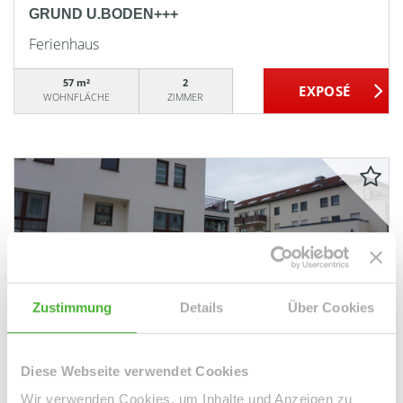
GRUND U.BODEN+++
Ferienhaus
57 m²
2
WOHNFLÄCHE
ZIMMER
VERKAUFT
Zustimmung
Details
Über Cookies
Taucha
+++NIEDLICHES BÜRO IM PARTHE-CENTRUM-
NUTZUNGSÄNDERUNG AUF WOHNIMMOBILIE
Diese Webseite verwendet Cookies
MÖGLICH+++
Wir verwenden Cookies, um Inhalte und Anzeigen zu