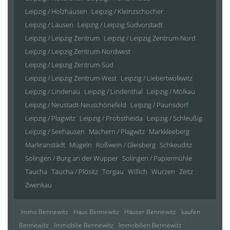
Leipzig / Holzhausen
Leipzig / Kleinzschocher
Leipzig / Lausen
Leipzig / Leipzig Südvorstadt
Leipzig / Leipzig Zentrum
Leipzig / Leipzig Zentrum-Nord
Leipzig / Leipzig Zentrum-Nordwest
Leipzig / Leipzig Zentrum-Süd
Leipzig / Leipzig Zentrum-West
Leipzig / Liebertwolkwitz
Leipzig / Lindenau
Leipzig / Lindenthal
Leipzig / Mölkau
Leipzig / Neustadt-Neuschönefeld
Leipzig / Paunsdorf
Leipzig / Plagwitz
Leipzig / Probstheida
Leipzig / Schleußig
Leipzig / Seehausen
Machern / Plagwitz
Markkleeberg
Markranstädt
Mügeln
Roßwein / Gleisberg
Schkeuditz
Solingen / Burg an der Wupper
Solingen / Papiermühle
Taucha
Taucha / Plösitz
Torgau
Willich
Wurzen
Zeitz
Zwenkau
Immo Bennewitz
Haus Bennewitz
Häuser Bennewitz
kaufen
Bennewitz
Immobilie Bennewitz
Immobilien Bennewitz