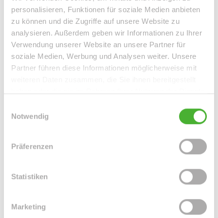
Etagenwohnung
personalisieren, Funktionen für soziale Medien anbieten
zu können und die Zugriffe auf unsere Website zu
67 m²
2
analysieren. Außerdem geben wir Informationen zu Ihrer
WOHNFLÄCHE
ZIMMER
Verwendung unserer Website an unsere Partner für
soziale Medien, Werbung und Analysen weiter. Unsere
Partner führen diese Informationen möglicherweise mit
weiteren Daten zusammen, die Sie ihnen bereitgestellt
360°
haben oder die sie im Rahmen Ihrer Nutzung der Dienste
gesammelt haben.
Einwilligungsauswahl
Notwendig
VERKAUFT
Präferenzen
Taucha
Charmantes EFH mit Garage, Nebengeb. u.
Statistiken
Grundstück in einer idyllischen sowie grünen
Oase v. Taucha
Einfamilienhaus
Marketing