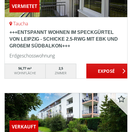
VERMIETET
Taucha
+++ENTSPANNT WOHNEN IM SPECKGÜRTEL
VON LEIPZIG - SCHICKE 2.5-RWG MIT EBK UND
GROßEM SÜDBALKON+++
Erdgeschosswohnung
56,77 m²
2,5
WOHNFLÄCHE
ZIMMER
VERKAUFT