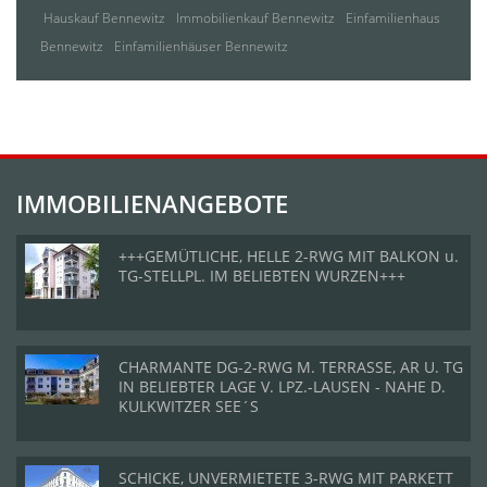
Hauskauf Bennewitz
Immobilienkauf Bennewitz
Einfamilienhaus
Bennewitz
Einfamilienhäuser Bennewitz
IMMOBILIENANGEBOTE
+++GEMÜTLICHE, HELLE 2-RWG MIT BALKON u.
TG-STELLPL. IM BELIEBTEN WURZEN+++
CHARMANTE DG-2-RWG M. TERRASSE, AR U. TG
IN BELIEBTER LAGE V. LPZ.-LAUSEN - NAHE D.
KULKWITZER SEE´S
SCHICKE, UNVERMIETETE 3-RWG MIT PARKETT