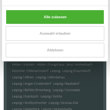
103,20 m²
4,5
WOHNFLÄCHE
ZIMMER
Alle zulassen
Auswahl erlauben
Bennewitz
Bonn / Muffendorf
Brandis
Doberschütz
Ablehnen
Duisburg / Duissern
Düsseldorf
Düsseldorf / Benrath
Grimma OT Döben
Großpösna
Großweitzschen
Gröditz
Hilden / Kalstert
Hilden / Pungshaus
Jena / Ammerbach
Kitzscher / Dittmannsdorf
Leipzig
Leipzig (Paunsdorf)
Leipzig / Althen
Leipzig / Altlindenau
Leipzig / Anger-Crottendorf
Leipzig / Baalsdorf
Leipzig / Böhlitz-Ehrenberg
Leipzig / Connewitz
Leipzig / Eutritzsch
Leipzig / Gohlis
Leipzig / Großzschocher
Leipzig / Grünau-Ost
Leipzig / Heiterblick
Leipzig / Hohenheida