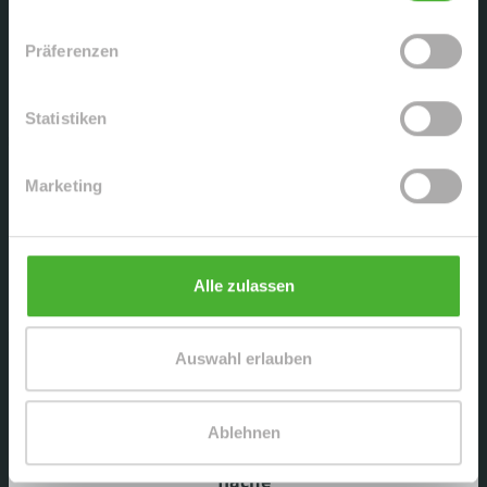
Präferenzen
Flurkarte / Lageplan
Statistiken
Marketing
Berechnung
Wohnfläche
Alle zulassen
Auswahl erlauben
Ablehnen
Nutz-
fläche