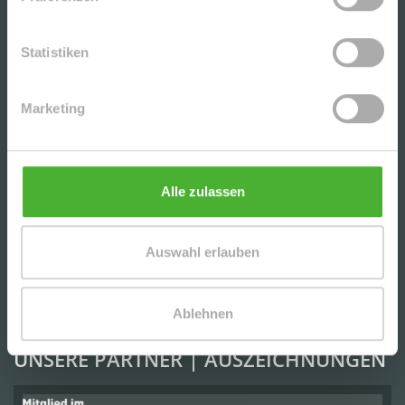
IMMOBILIENANGEBOTE
Statistiken
+++GEMÜTLICHE, HELLE 2-RWG MIT BALKON u.
TG-STELLPL. IM BELIEBTEN WURZEN+++
Marketing
CHARMANTE DG-2-RWG M. TERRASSE, AR U. TG
IN BELIEBTER LAGE V. LPZ.-LAUSEN - NAHE D.
KULKWITZER SEE´S
Alle zulassen
SCHICKE, UNVERMIETETE 3-RWG MIT PARKETT
Auswahl erlauben
U. EBK (WG-GEEIGNET) IN DER BELIEBTEN
LEIPZIGER SÜDVORSTADT
Ablehnen
UNSERE PARTNER | AUSZEICHNUNGEN