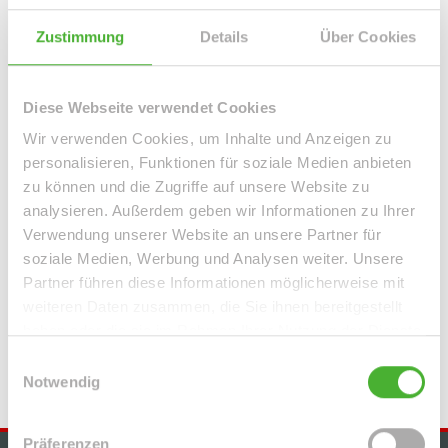
Sie haben eine Immobilie zur Vermietung und einen
Zustimmung
Details
Über Cookies
Mieter gefunden - aber mehrmals keine Miete erhalten?
Das ist schade: Mietnomade! Oft genug werden Sie ihn
erst bis zu einem ...
mehr lesen
Diese Webseite verwendet Cookies
Wir verwenden Cookies, um Inhalte und Anzeigen zu
personalisieren, Funktionen für soziale Medien anbieten
zu können und die Zugriffe auf unsere Website zu
analysieren. Außerdem geben wir Informationen zu Ihrer
News
Verwendung unserer Website an unsere Partner für
soziale Medien, Werbung und Analysen weiter. Unsere
Baubranche
Energieeffizienz
Facility Management
Guter Rat
Partner führen diese Informationen möglicherweise mit
Immobilienkauf
LE APIS Immobilien
Leben und Wohnen
weiteren Daten zusammen, die Sie ihnen bereitgestellt
haben oder die sie im Rahmen Ihrer Nutzung der Dienste
Marktdaten
Mieten und Vermieten
Nachbarschaftsfragen
Politik
gesammelt haben.
und Wirtschaft
Steuern und Finanzierung
Einwilligungsauswahl
Notwendig
Präferenzen