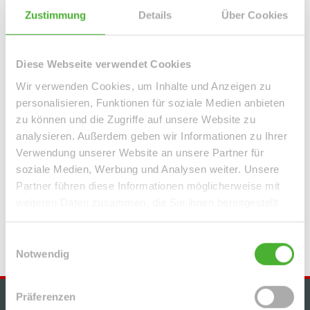
Leipzig / Neustadt-Neuschönefeld
Leipzig / Paunsdorf
Zustimmung
Details
Über Cookies
Leipzig / Plagwitz
Leipzig / Probstheida
Leipzig / Schleußig
Leipzig / Seehausen
Machern / Plagwitz
Markkleeberg
Markranstädt
Mügeln
Roßwein / Gleisberg
Schkeuditz
Diese Webseite verwendet Cookies
Solingen / Burg an der Wupper
Solingen / Papiermühle
Wir verwenden Cookies, um Inhalte und Anzeigen zu
Taucha
Taucha / Plösitz
Torgau
Willich
Wurzen
Zeitz
personalisieren, Funktionen für soziale Medien anbieten
Zwenkau
zu können und die Zugriffe auf unsere Website zu
analysieren. Außerdem geben wir Informationen zu Ihrer
Verwendung unserer Website an unsere Partner für
Immo Bennewitz
Haus Bennewitz
Häuser Bennewitz
kaufen
soziale Medien, Werbung und Analysen weiter. Unsere
Bennewitz
Immobilie Bennewitz
Immobilien Bennewitz
Partner führen diese Informationen möglicherweise mit
Hauskauf Bennewitz
Immobilienkauf Bennewitz
Einfamilienhaus
weiteren Daten zusammen, die Sie ihnen bereitgestellt
Bennewitz
Einfamilienhäuser Bennewitz
haben oder die sie im Rahmen Ihrer Nutzung der Dienste
gesammelt haben.
Einwilligungsauswahl
Notwendig
Präferenzen
IMMOBILIENANGEBOTE