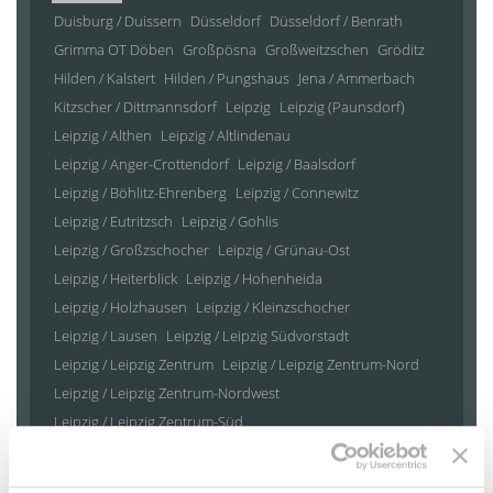
Duisburg / Duissern
Düsseldorf
Düsseldorf / Benrath
Grimma OT Döben
Großpösna
Großweitzschen
Gröditz
Hilden / Kalstert
Hilden / Pungshaus
Jena / Ammerbach
Kitzscher / Dittmannsdorf
Leipzig
Leipzig (Paunsdorf)
Leipzig / Althen
Leipzig / Altlindenau
Leipzig / Anger-Crottendorf
Leipzig / Baalsdorf
Leipzig / Böhlitz-Ehrenberg
Leipzig / Connewitz
Leipzig / Eutritzsch
Leipzig / Gohlis
Leipzig / Großzschocher
Leipzig / Grünau-Ost
Leipzig / Heiterblick
Leipzig / Hohenheida
Leipzig / Holzhausen
Leipzig / Kleinzschocher
Leipzig / Lausen
Leipzig / Leipzig Südvorstadt
Leipzig / Leipzig Zentrum
Leipzig / Leipzig Zentrum-Nord
Leipzig / Leipzig Zentrum-Nordwest
Leipzig / Leipzig Zentrum-Süd
Leipzig / Leipzig Zentrum-West
Leipzig / Liebertwolkwitz
Leipzig / Lindenau
Leipzig / Lindenthal
Leipzig / Mölkau