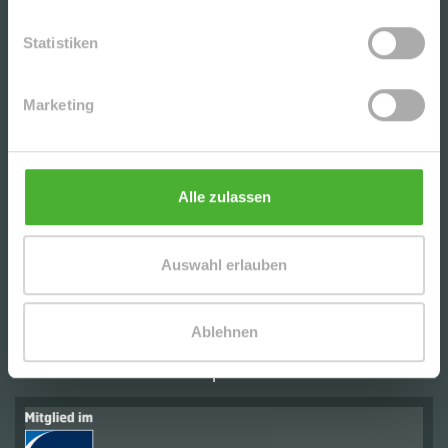
Statistiken
+++GEMÜTLICHE, HELLE 2-RWG MIT BALKON u.
TG-STELLPL. IM BELIEBTEN WURZEN+++
Marketing
CHARMANTE DG-2-RWG M. TERRASSE, AR U. TG
IN BELIEBTER LAGE V. LPZ.-LAUSEN - NAHE D.
KULKWITZER SEE´S
Alle zulassen
SCHICKE, UNVERMIETETE 3-RWG MIT PARKETT
Auswahl erlauben
U. EBK (WG-GEEIGNET) IN DER BELIEBTEN
LEIPZIGER SÜDVORSTADT
Ablehnen
UNSERE PARTNER | AUSZEICHNUNGEN