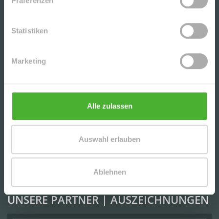
Präferenzen
IMMOBILIENANGEBOTE
Statistiken
+++GEMÜTLICHE, HELLE 2-RWG MIT BALKON u.
TG-STELLPL. IM BELIEBTEN WURZEN+++
Marketing
CHARMANTE DG-2-RWG M. TERRASSE, AR U. TG
IN BELIEBTER LAGE V. LPZ.-LAUSEN - NAHE D.
Alle zulassen
KULKWITZER SEE´S
Auswahl erlauben
SCHICKE, UNVERMIETETE 3-RWG MIT PARKETT
U. EBK (WG-GEEIGNET) IN DER BELIEBTEN
LEIPZIGER SÜDVORSTADT
Ablehnen
UNSERE PARTNER | AUSZEICHNUNGEN