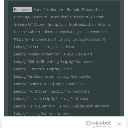
Bennewitz
Bonn / Muffendorf
Brandis
Doberschütz
Duisburg / Duissern
Düsseldorf
Düsseldorf / Benrath
Grimma OT Döben
Großpösna
Großweitzschen
Gröditz
Hilden / Kalstert
Hilden / Pungshaus
Jena / Ammerbach
Kitzscher / Dittmannsdorf
Leipzig
Leipzig (Paunsdorf)
Leipzig / Althen
Leipzig / Altlindenau
Leipzig / Anger-Crottendorf
Leipzig / Baalsdorf
Leipzig / Böhlitz-Ehrenberg
Leipzig / Connewitz
Leipzig / Eutritzsch
Leipzig / Gohlis
Leipzig / Großzschocher
Leipzig / Grünau-Ost
Leipzig / Heiterblick
Leipzig / Hohenheida
Leipzig / Holzhausen
Leipzig / Kleinzschocher
Leipzig / Lausen
Leipzig / Leipzig Südvorstadt
Leipzig / Leipzig Zentrum
Leipzig / Leipzig Zentrum-Nord
Leipzig / Leipzig Zentrum-Nordwest
Leipzig / Leipzig Zentrum-Süd