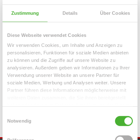
Leipzig / Leipzig Zentrum-West
Leipzig / Liebertwolkwitz
Leipzig / Lindenau
Leipzig / Lindenthal
Leipzig / Mölkau
Zustimmung
Details
Über Cookies
Leipzig / Neustadt-Neuschönefeld
Leipzig / Paunsdorf
Leipzig / Plagwitz
Leipzig / Probstheida
Leipzig / Schleußig
Leipzig / Seehausen
Machern / Plagwitz
Markkleeberg
Diese Webseite verwendet Cookies
Markranstädt
Mügeln
Roßwein / Gleisberg
Schkeuditz
Wir verwenden Cookies, um Inhalte und Anzeigen zu
Solingen / Burg an der Wupper
Solingen / Papiermühle
personalisieren, Funktionen für soziale Medien anbieten
Taucha
Taucha / Plösitz
Torgau
Willich
Wurzen
Zeitz
zu können und die Zugriffe auf unsere Website zu
Zwenkau
analysieren. Außerdem geben wir Informationen zu Ihrer
Verwendung unserer Website an unsere Partner für
Immo Bennewitz
Haus Bennewitz
Häuser Bennewitz
kaufen
soziale Medien, Werbung und Analysen weiter. Unsere
Bennewitz
Immobilie Bennewitz
Immobilien Bennewitz
Partner führen diese Informationen möglicherweise mit
weiteren Daten zusammen, die Sie ihnen bereitgestellt
Hauskauf Bennewitz
Immobilienkauf Bennewitz
Einfamilienhaus
haben oder die sie im Rahmen Ihrer Nutzung der Dienste
Bennewitz
Einfamilienhäuser Bennewitz
gesammelt haben.
Einwilligungsauswahl
Notwendig