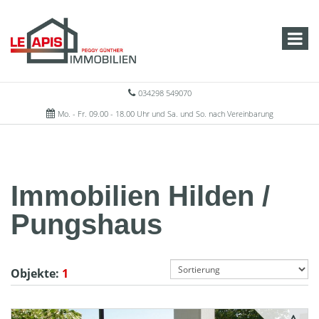
034298 549070
Mo. - Fr. 09.00 - 18.00 Uhr und Sa. und So. nach Vereinbarung
Immobilien Hilden /
Pungshaus
Objekte:
1