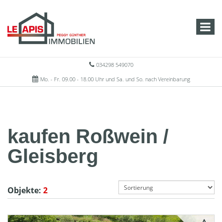
034298 549070
Mo. - Fr. 09.00 - 18.00 Uhr und Sa. und So. nach Vereinbarung
kaufen Roßwein /
Gleisberg
Objekte:
2