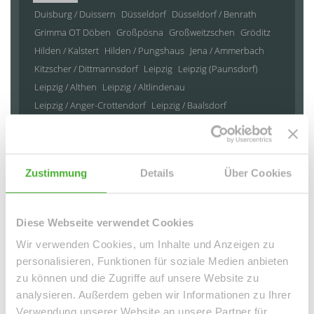
Duisburg / Duissern
Düsseldorf
Düsseldorf / Benrath
Grimma OT Döben
Großpösna
Großweitzschen
Gröditz
Hilden / Kalstert
Hilden / Pungshaus
Jena / Ammerbach
Kitzscher / Dittmannsdorf
Leipzig
Leipzig (Paunsdorf)
Leipzig / Althen
Leipzig / Altlindenau
Leipzig / Anger-Crottendorf
Leipzig / Baalsdorf
Leipzig / Böhlitz-Ehrenberg
Leipzig / Connewitz
Leipzig / Eutritzsch
Leipzig / Gohlis
Leipzig / Großzschocher
Leipzig / Grünau-Ost
Zustimmung
Details
Über Cookies
Leipzig / Heiterblick
Leipzig / Hohenheida
Leipzig / Holzhausen
Leipzig / Kleinzschocher
Leipzig / Lausen
Leipzig / Leipzig Südvorstadt
Diese Webseite verwendet Cookies
Leipzig / Leipzig Zentrum
Leipzig / Leipzig Zentrum-Nord
Wir verwenden Cookies, um Inhalte und Anzeigen zu
Leipzig / Leipzig Zentrum-Nordwest
personalisieren, Funktionen für soziale Medien anbieten
Leipzig / Leipzig Zentrum-Süd
zu können und die Zugriffe auf unsere Website zu
Leipzig / Leipzig Zentrum-West
Leipzig / Liebertwolkwitz
analysieren. Außerdem geben wir Informationen zu Ihrer
Leipzig / Lindenau
Leipzig / Lindenthal
Leipzig / Mölkau
Verwendung unserer Website an unsere Partner für