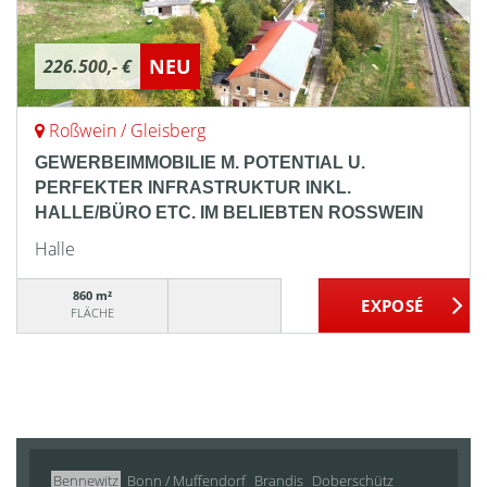
NEU
226.500,- €
Roßwein / Gleisberg
GEWERBEIMMOBILIE M. POTENTIAL U.
PERFEKTER INFRASTRUKTUR INKL.
HALLE/BÜRO ETC. IM BELIEBTEN ROSSWEIN
Halle
860 m²
FLÄCHE
Bennewitz
Bonn / Muffendorf
Brandis
Doberschütz