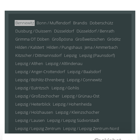
Bennewitz
Bonn / Muffendorf
Brandis
Doberschütz
Duisburg / Duissern
Düsseldorf
Düsseldorf / Benrath
Grimma OT Döben
Großpösna
Großweitzschen
Gröditz
Hilden / Kalstert
Hilden / Pungshaus
Jena / Ammerbach
Kitzscher / Dittmannsdorf
Leipzig
Leipzig (Paunsdorf)
Leipzig / Althen
Leipzig / Altlindenau
Leipzig / Anger-Crottendorf
Leipzig / Baalsdorf
Leipzig / Böhlitz-Ehrenberg
Leipzig / Connewitz
Leipzig / Eutritzsch
Leipzig / Gohlis
Leipzig / Großzschocher
Leipzig / Grünau-Ost
Leipzig / Heiterblick
Leipzig / Hohenheida
Leipzig / Holzhausen
Leipzig / Kleinzschocher
Leipzig / Lausen
Leipzig / Leipzig Südvorstadt
Leipzig / Leipzig Zentrum
Leipzig / Leipzig Zentrum-Nord
Leipzig / Leipzig Zentrum-Nordwest