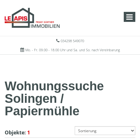
034298 549070
Mo. - Fr. 09.00 - 18.00 Uhr und Sa. und So. nach Vereinbarung
Wohnungssuche
Solingen /
Papiermühle
Objekte:
1