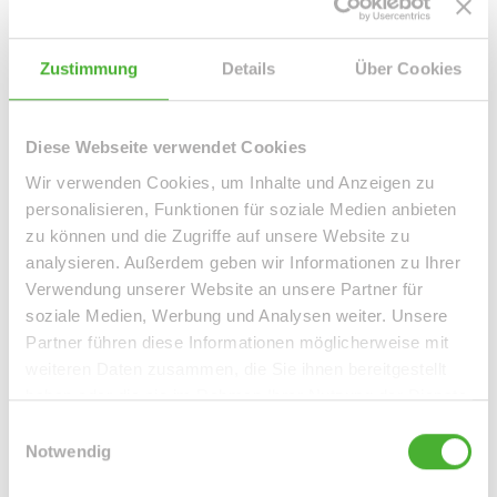
Leipzig / Leipzig Zentrum-Süd
Leipzig / Leipzig Zentrum-West
Leipzig / Liebertwolkwitz
Zustimmung
Details
Über Cookies
Leipzig / Lindenau
Leipzig / Lindenthal
Leipzig / Mölkau
Leipzig / Neustadt-Neuschönefeld
Leipzig / Paunsdorf
Leipzig / Plagwitz
Leipzig / Probstheida
Leipzig / Schleußig
Diese Webseite verwendet Cookies
Leipzig / Seehausen
Machern / Plagwitz
Markkleeberg
Wir verwenden Cookies, um Inhalte und Anzeigen zu
Markranstädt
Mügeln
Roßwein / Gleisberg
Schkeuditz
personalisieren, Funktionen für soziale Medien anbieten
Solingen / Burg an der Wupper
Solingen / Papiermühle
zu können und die Zugriffe auf unsere Website zu
Taucha
Taucha / Plösitz
Torgau
Willich
Wurzen
Zeitz
analysieren. Außerdem geben wir Informationen zu Ihrer
Zwenkau
Verwendung unserer Website an unsere Partner für
soziale Medien, Werbung und Analysen weiter. Unsere
Immo Bennewitz
Haus Bennewitz
Häuser Bennewitz
kaufen
Partner führen diese Informationen möglicherweise mit
Bennewitz
Immobilie Bennewitz
Immobilien Bennewitz
weiteren Daten zusammen, die Sie ihnen bereitgestellt
Hauskauf Bennewitz
Immobilienkauf Bennewitz
Einfamilienhaus
haben oder die sie im Rahmen Ihrer Nutzung der Dienste
Bennewitz
Einfamilienhäuser Bennewitz
gesammelt haben.
Einwilligungsauswahl
Notwendig