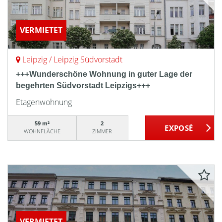
VERMIETET
Leipzig / Leipzig Südvorstadt
+++Wunderschöne Wohnung in guter Lage der
begehrten Südvorstadt Leipzigs+++
Etagenwohnung
59 m²
2
WOHNFLÄCHE
ZIMMER
VERMIETET