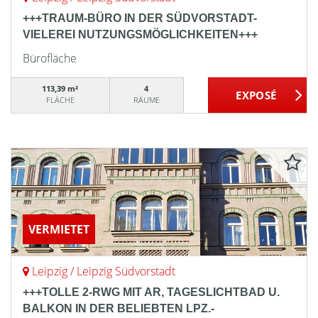
+++TRAUM-BÜRO IN DER SÜDVORSTADT-
VIELEREI NUTZUNGSMÖGLICHKEITEN+++
Bürofläche
113,39 m²
4
FLÄCHE
RÄUME
VERMIETET
Leipzig / Leipzig Südvorstadt
+++TOLLE 2-RWG MIT AR, TAGESLICHTBAD U.
BALKON IN DER BELIEBTEN LPZ.-