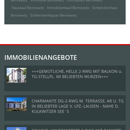
Bennewitz
Immobilie Bennewitz
Immobilien Bennewitz
Hauskauf Bennewitz
Immobilienkauf Bennewitz
Einfamilienhaus
Bennewitz
Einfamilienhäuser Bennewitz
IMMOBILIENANGEBOTE
+++GEMÜTLICHE, HELLE 2-RWG MIT BALKON u.
TG-STELLPL. IM BELIEBTEN WURZEN+++
CHARMANTE DG-2-RWG M. TERRASSE, AR U. TG
IN BELIEBTER LAGE V. LPZ.-LAUSEN - NAHE D.
KULKWITZER SEE´S