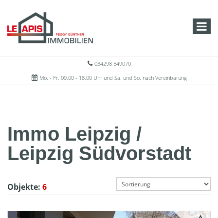
034298 549070
Mo. - Fr. 09.00 - 18.00 Uhr und Sa. und So. nach Vereinbarung
Immo Leipzig /
Leipzig Südvorstadt
Objekte:
6