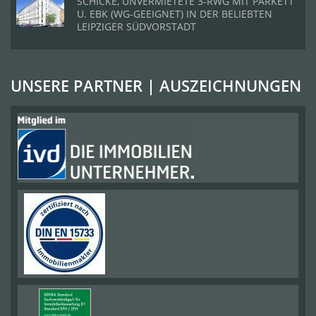
SCHICKE, UNVERMIETETE 3-RWG MIT PARKETT
U. EBK (WG-GEEIGNET) IN DER BELIEBTEN
LEIPZIGER SÜDVORSTADT
UNSERE PARTNER | AUSZEICHNUNGEN