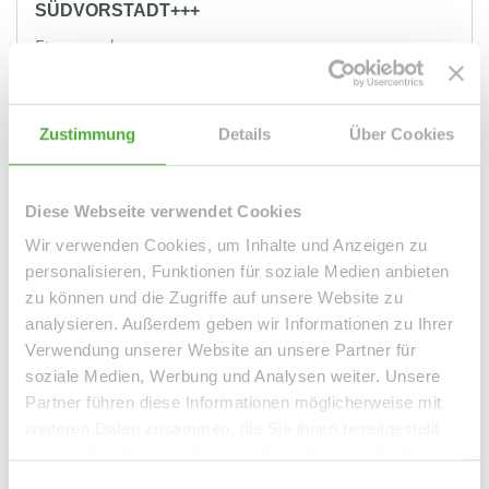
SÜDVORSTADT+++
Etagenwohnung
69 m²
2
WOHNFLÄCHE
ZIMMER
Zustimmung
Details
Über Cookies
Diese Webseite verwendet Cookies
Wir verwenden Cookies, um Inhalte und Anzeigen zu
personalisieren, Funktionen für soziale Medien anbieten
zu können und die Zugriffe auf unsere Website zu
VERMIETET
analysieren. Außerdem geben wir Informationen zu Ihrer
Verwendung unserer Website an unsere Partner für
Leipzig / Leipzig Südvorstadt - Südvorstadt
soziale Medien, Werbung und Analysen weiter. Unsere
Partner führen diese Informationen möglicherweise mit
+++TOLLE WG-GEEIGNETE 2-RWG MIT EBK UND
weiteren Daten zusammen, die Sie ihnen bereitgestellt
BALKON IN DER SÜDVORSTADT+++
haben oder die sie im Rahmen Ihrer Nutzung der Dienste
Etagenwohnung
gesammelt haben.
Einwilligungsauswahl