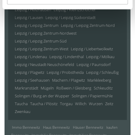
Leipzig / Heiterblick
Leipzig / Hohenheida
Leipzig / Holzhausen
Leipzig / Kleinzschocher
Leipzig / Lausen
Leipzig / Leipzig Südvorstadt
Leipzig / Leipzig Zentrum
Leipzig / Leipzig Zentrum-Nord
Leipzig / Leipzig Zentrum-Nordwest
Leipzig / Leipzig Zentrum-Süd
Leipzig / Leipzig Zentrum-West
Leipzig / Liebertwolkwitz
Leipzig / Lindenau
Leipzig / Lindenthal
Leipzig / Mölkau
Leipzig / Neustadt-Neuschönefeld
Leipzig / Paunsdorf
Leipzig / Plagwitz
Leipzig / Probstheida
Leipzig / Schleußig
Leipzig / Seehausen
Machern / Plagwitz
Markkleeberg
Markranstädt
Mügeln
Roßwein / Gleisberg
Schkeuditz
Solingen / Burg an der Wupper
Solingen / Papiermühle
Taucha
Taucha / Plösitz
Torgau
Willich
Wurzen
Zeitz
Zwenkau
Immo Bennewitz
Haus Bennewitz
Häuser Bennewitz
kaufen