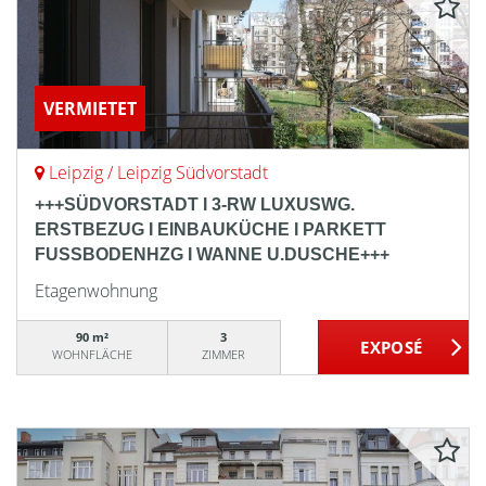
VERMIETET
Leipzig / Leipzig Südvorstadt
+++SÜDVORSTADT I 3-RW LUXUSWG.
ERSTBEZUG I EINBAUKÜCHE I PARKETT
FUSSBODENHZG I WANNE U.DUSCHE+++
Etagenwohnung
90 m²
3
WOHNFLÄCHE
ZIMMER