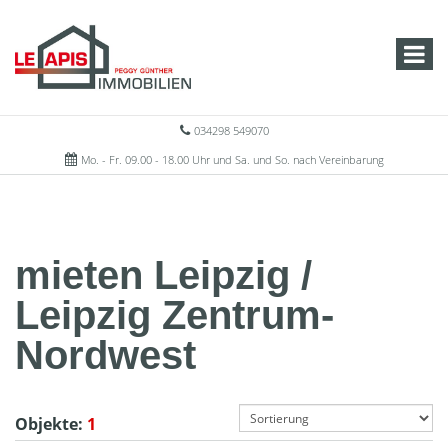
034298 549070
Mo. - Fr. 09.00 - 18.00 Uhr und Sa. und So. nach Vereinbarung
mieten Leipzig /
Leipzig Zentrum-
Nordwest
Objekte:
1