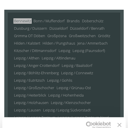
Bennewitz
Bonn / Muffendorf
Brandis
Doberschütz
Duisburg / Duissern
Düsseldorf
Düsseldorf / Benrath
Grimma OT Döben
Großpösna
Großweitzschen
Gröditz
Hilden / Kalstert
Hilden / Pungshaus
Jena / Ammerbach
Kitzscher / Dittmannsdorf
Leipzig
Leipzig (Paunsdorf)
Leipzig / Althen
Leipzig / Altlindenau
Leipzig / Anger-Crottendorf
Leipzig / Baalsdorf
Leipzig / Böhlitz-Ehrenberg
Leipzig / Connewitz
Leipzig / Eutritzsch
Leipzig / Gohlis
Leipzig / Großzschocher
Leipzig / Grünau-Ost
Leipzig / Heiterblick
Leipzig / Hohenheida
Leipzig / Holzhausen
Leipzig / Kleinzschocher
Leipzig / Lausen
Leipzig / Leipzig Südvorstadt
Leipzig / Leipzig Zentrum
Leipzig / Leipzig Zentrum-Nord
Leipzig / Leipzig Zentrum-Nordwest