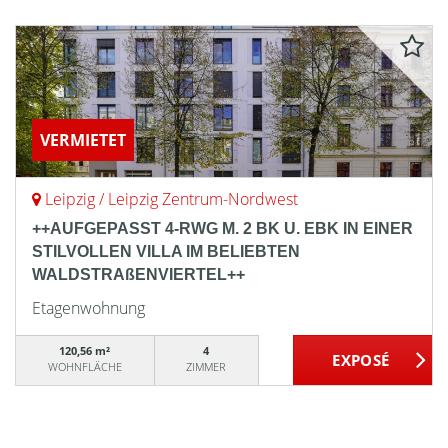
VERMIETET
Leipzig / Leipzig Zentrum-Nordwest
++AUFGEPASST 4-RWG M. 2 BK U. EBK IN EINER
STILVOLLEN VILLA IM BELIEBTEN
WALDSTRAßENVIERTEL++
Etagenwohnung
120,56 m²
4
WOHNFLÄCHE
ZIMMER