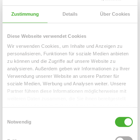
Leipzig / Leipzig Zentrum-Süd
Leipzig / Leipzig Zentrum-West
Leipzig / Liebertwolkwitz
Zustimmung
Details
Über Cookies
Leipzig / Lindenau
Leipzig / Lindenthal
Leipzig / Mölkau
Leipzig / Neustadt-Neuschönefeld
Leipzig / Paunsdorf
Diese Webseite verwendet Cookies
Leipzig / Plagwitz
Leipzig / Probstheida
Leipzig / Schleußig
Leipzig / Seehausen
Machern / Plagwitz
Markkleeberg
Wir verwenden Cookies, um Inhalte und Anzeigen zu
Markranstädt
Mügeln
Roßwein / Gleisberg
Schkeuditz
personalisieren, Funktionen für soziale Medien anbieten
zu können und die Zugriffe auf unsere Website zu
Solingen / Burg an der Wupper
Solingen / Papiermühle
analysieren. Außerdem geben wir Informationen zu Ihrer
Taucha
Taucha / Plösitz
Torgau
Willich
Wurzen
Zeitz
Verwendung unserer Website an unsere Partner für
Zwenkau
soziale Medien, Werbung und Analysen weiter. Unsere
Partner führen diese Informationen möglicherweise mit
Immo Bennewitz
Haus Bennewitz
Häuser Bennewitz
kaufen
weiteren Daten zusammen, die Sie ihnen bereitgestellt
Bennewitz
Immobilie Bennewitz
Immobilien Bennewitz
haben oder die sie im Rahmen Ihrer Nutzung der Dienste
Hauskauf Bennewitz
Immobilienkauf Bennewitz
Einfamilienhaus
gesammelt haben.
Einwilligungsauswahl
Bennewitz
Einfamilienhäuser Bennewitz
Notwendig