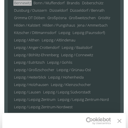
Bennewitz
Bonn / Muffendorf
Brandis
Doberschütz
Duisburg / Duissern
Düsseldorf
Düsseldorf / Benrath
Grimma OT Döben
Großpösna
Großweitzschen
Gröditz
Hilden / Kalstert
Hilden / Pungshaus
Jena / Ammerbach
Kitzscher / Dittmannsdorf
Leipzig
Leipzig (Paunsdorf)
Leipzig / Althen
Leipzig / Altlindenau
Leipzig / Anger-Crottendorf
Leipzig / Baalsdorf
Leipzig / Böhlitz-Ehrenberg
Leipzig / Connewitz
Leipzig / Eutritzsch
Leipzig / Gohlis
Leipzig / Großzschocher
Leipzig / Grünau-Ost
Leipzig / Heiterblick
Leipzig / Hohenheida
Leipzig / Holzhausen
Leipzig / Kleinzschocher
Leipzig / Lausen
Leipzig / Leipzig Südvorstadt
Leipzig / Leipzig Zentrum
Leipzig / Leipzig Zentrum-Nord
Leipzig / Leipzig Zentrum-Nordwest
Leipzig / Leipzig Zentrum-Süd
Leipzig / Leipzig Zentrum-West
Leipzig / Liebertwolkwitz