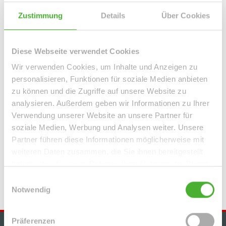
Leipzig / Lindenau
Leipzig / Lindenthal
Leipzig / Mölkau
Leipzig / Neustadt-Neuschönefeld
Leipzig / Paunsdorf
Zustimmung
Details
Über Cookies
Leipzig / Plagwitz
Leipzig / Probstheida
Leipzig / Schleußig
Leipzig / Seehausen
Machern / Plagwitz
Markkleeberg
Diese Webseite verwendet Cookies
Markranstädt
Mügeln
Roßwein / Gleisberg
Schkeuditz
Wir verwenden Cookies, um Inhalte und Anzeigen zu
Solingen / Burg an der Wupper
Solingen / Papiermühle
personalisieren, Funktionen für soziale Medien anbieten
Taucha
Taucha / Plösitz
Torgau
Willich
Wurzen
Zeitz
zu können und die Zugriffe auf unsere Website zu
Zwenkau
analysieren. Außerdem geben wir Informationen zu Ihrer
Verwendung unserer Website an unsere Partner für
Immo Bennewitz
Haus Bennewitz
Häuser Bennewitz
kaufen
soziale Medien, Werbung und Analysen weiter. Unsere
Bennewitz
Immobilie Bennewitz
Immobilien Bennewitz
Partner führen diese Informationen möglicherweise mit
Hauskauf Bennewitz
Immobilienkauf Bennewitz
Einfamilienhaus
weiteren Daten zusammen, die Sie ihnen bereitgestellt
Bennewitz
Einfamilienhäuser Bennewitz
haben oder die sie im Rahmen Ihrer Nutzung der Dienste
gesammelt haben.
Einwilligungsauswahl
Notwendig
Präferenzen