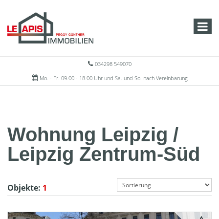
034298 549070
Mo. - Fr. 09.00 - 18.00 Uhr und Sa. und So. nach Vereinbarung
Wohnung Leipzig /
Leipzig Zentrum-Süd
Objekte:
1