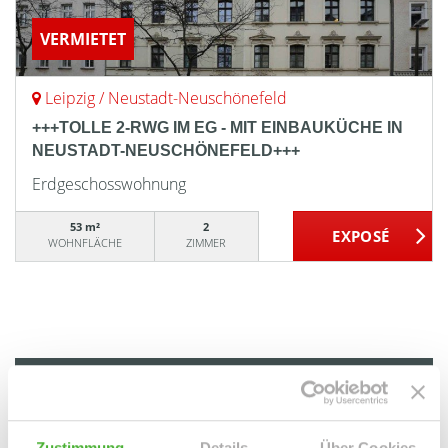
VERMIETET
Leipzig / Neustadt-Neuschönefeld
+++TOLLE 2-RWG IM EG - MIT EINBAUKÜCHE IN
NEUSTADT-NEUSCHÖNEFELD+++
Erdgeschosswohnung
53 m²
2
WOHNFLÄCHE
ZIMMER
Bennewitz
Bonn / Muffendorf
Brandis
Doberschütz
Duisburg / Duissern
Düsseldorf
Düsseldorf / Benrath
Zustimmung
Details
Über Cookies