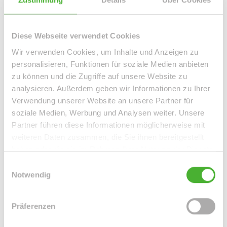
Grimma OT Döben
Großpösna
Großweitzschen
Gröditz
Hilden / Kalstert
Hilden / Pungshaus
Jena / Ammerbach
Kitzscher / Dittmannsdorf
Leipzig
Leipzig (Paunsdorf)
Diese Webseite verwendet Cookies
Leipzig / Althen
Leipzig / Altlindenau
Wir verwenden Cookies, um Inhalte und Anzeigen zu
Leipzig / Anger-Crottendorf
Leipzig / Baalsdorf
personalisieren, Funktionen für soziale Medien anbieten
Leipzig / Böhlitz-Ehrenberg
Leipzig / Connewitz
zu können und die Zugriffe auf unsere Website zu
Leipzig / Eutritzsch
Leipzig / Gohlis
analysieren. Außerdem geben wir Informationen zu Ihrer
Leipzig / Großzschocher
Leipzig / Grünau-Ost
Verwendung unserer Website an unsere Partner für
Leipzig / Heiterblick
Leipzig / Hohenheida
soziale Medien, Werbung und Analysen weiter. Unsere
Leipzig / Holzhausen
Leipzig / Kleinzschocher
Partner führen diese Informationen möglicherweise mit
Leipzig / Lausen
Leipzig / Leipzig Südvorstadt
weiteren Daten zusammen, die Sie ihnen bereitgestellt
Leipzig / Leipzig Zentrum
Leipzig / Leipzig Zentrum-Nord
haben oder die sie im Rahmen Ihrer Nutzung der Dienste
Leipzig / Leipzig Zentrum-Nordwest
gesammelt haben.
Einwilligungsauswahl
Leipzig / Leipzig Zentrum-Süd
Notwendig
Leipzig / Leipzig Zentrum-West
Leipzig / Liebertwolkwitz
Leipzig / Lindenau
Leipzig / Lindenthal
Leipzig / Mölkau
Präferenzen
Leipzig / Neustadt-Neuschönefeld
Leipzig / Paunsdorf
Leipzig / Plagwitz
Leipzig / Probstheida
Leipzig / Schleußig