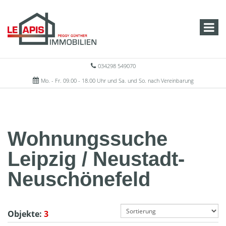
034298 549070
Mo. - Fr. 09.00 - 18.00 Uhr und Sa. und So. nach Vereinbarung
Wohnungssuche
Leipzig / Neustadt-
Neuschönefeld
Objekte:
3