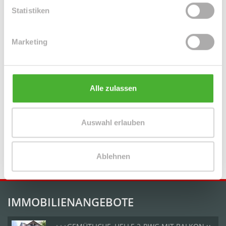
Leipzig / Seehausen
Machern / Plagwitz
Markkleeberg
Statistiken
Markranstädt
Mügeln
Roßwein / Gleisberg
Schkeuditz
Solingen / Burg an der Wupper
Solingen / Papiermühle
Marketing
Taucha
Taucha / Plösitz
Torgau
Willich
Wurzen
Zeitz
Zwenkau
Alle zulassen
Immo Bennewitz
Haus Bennewitz
Häuser Bennewitz
kaufen
Bennewitz
Immobilie Bennewitz
Immobilien Bennewitz
Hauskauf Bennewitz
Immobilienkauf Bennewitz
Einfamilienhaus
Auswahl erlauben
Bennewitz
Einfamilienhäuser Bennewitz
Ablehnen
IMMOBILIENANGEBOTE