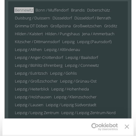
Bennewitz
Bonn / Muffendorf
Brandis
Doberschütz
Duisburg / Duissern
Düsseldorf
Düsseldorf / Benrath
Grimma OT Döben
Großpösna
Großweitzschen
Gröditz
Hilden / Kalstert
Hilden / Pungshaus
Jena / Ammerbach
Kitzscher / Dittmannsdorf
Leipzig
Leipzig (Paunsdorf)
Leipzig / Althen
Leipzig / Altlindenau
Leipzig / Anger-Crottendorf
Leipzig / Baalsdorf
Leipzig / Böhlitz-Ehrenberg
Leipzig / Connewitz
Leipzig / Eutritzsch
Leipzig / Gohlis
Leipzig / Großzschocher
Leipzig / Grünau-Ost
Leipzig / Heiterblick
Leipzig / Hohenheida
Leipzig / Holzhausen
Leipzig / Kleinzschocher
Leipzig / Lausen
Leipzig / Leipzig Südvorstadt
Leipzig / Leipzig Zentrum
Leipzig / Leipzig Zentrum-Nord
Leipzig / Leipzig Zentrum-Nordwest
Leipzig / Leipzig Zentrum-Süd