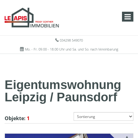
034298 549070
Mo. - Fr. 09.00 - 18.00 Uhr und Sa. und So. nach Vereinbarung
Eigentumswohnung
Leipzig / Paunsdorf
Objekte:
1