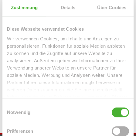
Leipzig / Leipzig Zentrum-West
Leipzig / Liebertwolkwitz
Zustimmung
Details
Über Cookies
Leipzig / Lindenau
Leipzig / Lindenthal
Leipzig / Mölkau
Leipzig / Neustadt-Neuschönefeld
Leipzig / Paunsdorf
Leipzig / Plagwitz
Leipzig / Probstheida
Leipzig / Schleußig
Diese Webseite verwendet Cookies
Leipzig / Seehausen
Machern / Plagwitz
Markkleeberg
Wir verwenden Cookies, um Inhalte und Anzeigen zu
Markranstädt
Mügeln
Roßwein / Gleisberg
Schkeuditz
personalisieren, Funktionen für soziale Medien anbieten
Solingen / Burg an der Wupper
Solingen / Papiermühle
zu können und die Zugriffe auf unsere Website zu
Taucha
Taucha / Plösitz
Torgau
Willich
Wurzen
Zeitz
analysieren. Außerdem geben wir Informationen zu Ihrer
Zwenkau
Verwendung unserer Website an unsere Partner für
soziale Medien, Werbung und Analysen weiter. Unsere
Immo Bennewitz
Haus Bennewitz
Häuser Bennewitz
kaufen
Partner führen diese Informationen möglicherweise mit
Bennewitz
Immobilie Bennewitz
Immobilien Bennewitz
weiteren Daten zusammen, die Sie ihnen bereitgestellt
Hauskauf Bennewitz
Immobilienkauf Bennewitz
Einfamilienhaus
haben oder die sie im Rahmen Ihrer Nutzung der Dienste
Bennewitz
Einfamilienhäuser Bennewitz
gesammelt haben.
Einwilligungsauswahl
Notwendig
Präferenzen