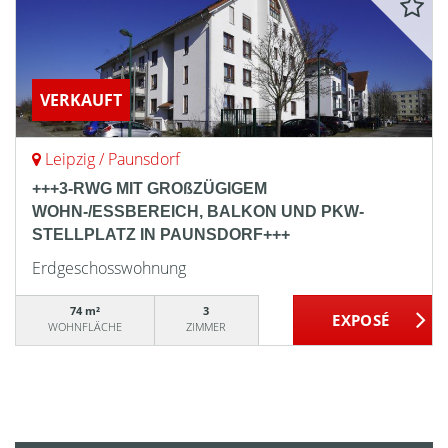
VERKAUFT
Leipzig / Paunsdorf
+++3-RWG MIT GROßZÜGIGEM
WOHN-/ESSBEREICH, BALKON UND PKW-
STELLPLATZ IN PAUNSDORF+++
Erdgeschosswohnung
74 m²
3
WOHNFLÄCHE
ZIMMER