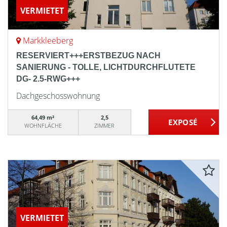
VERMIETET
Markkleeberg
RESERVIERT+++ERSTBEZUG NACH
SANIERUNG - TOLLE, LICHTDURCHFLUTETE
DG- 2.5-RWG+++
Dachgeschosswohnung
64,49 m²
2,5
WOHNFLÄCHE
ZIMMER
VERMIETET