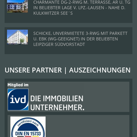
CHARMANTE DG-2-RWG M. TERRASSE, AR U. TG
IN BELIEBTER LAGE V. LPZ.-LAUSEN - NAHE D.
KULKWITZER SEE´S
SCHICKE, UNVERMIETETE 3-RWG MIT PARKETT
U. EBK (WG-GEEIGNET) IN DER BELIEBTEN
LEIPZIGER SÜDVORSTADT
UNSERE PARTNER | AUSZEICHNUNGEN