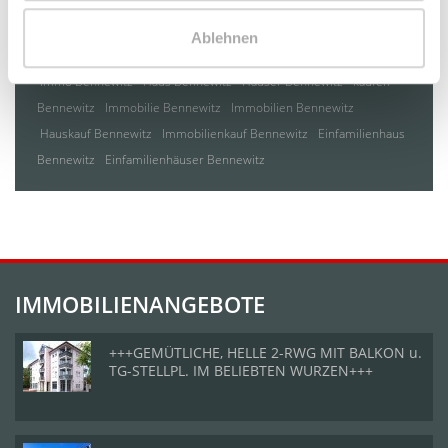
Taucha
Taucha / Plösitz
Torgau
Willich
Wurzen
Zeitz
Zwenkau
Ablehnen
Immo Bennewitz
Haus Bennewitz
Häuser Bennewitz
kaufen
Bennewitz
Immobilie Bennewitz
Immobilien Bennewitz
Hauskauf Bennewitz
Immobilienkauf Bennewitz
Einfamilienhaus
Bennewitz
Einfamilienhäuser Bennewitz
IMMOBILIENANGEBOTE
+++GEMÜTLICHE, HELLE 2-RWG MIT BALKON u.
TG-STELLPL. IM BELIEBTEN WURZEN+++