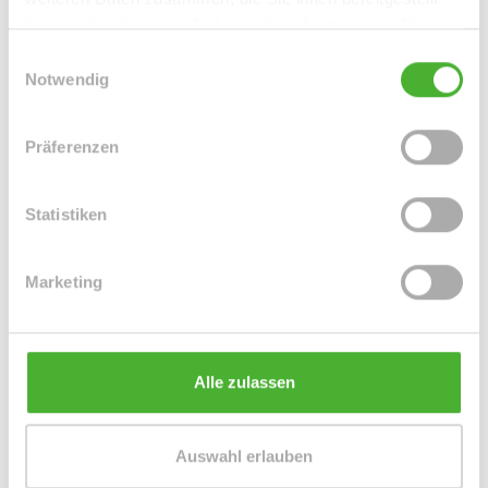
Leipzig / Anger-Crottendorf
Leipzig / Baalsdorf
haben oder die sie im Rahmen Ihrer Nutzung der Dienste
Leipzig / Böhlitz-Ehrenberg
Leipzig / Connewitz
gesammelt haben.
Einwilligungsauswahl
Leipzig / Eutritzsch
Leipzig / Gohlis
Notwendig
Leipzig / Großzschocher
Leipzig / Grünau-Ost
Leipzig / Heiterblick
Leipzig / Hohenheida
Präferenzen
Leipzig / Holzhausen
Leipzig / Kleinzschocher
Leipzig / Lausen
Leipzig / Leipzig Südvorstadt
Leipzig / Leipzig Zentrum
Leipzig / Leipzig Zentrum-Nord
Statistiken
Leipzig / Leipzig Zentrum-Nordwest
Leipzig / Leipzig Zentrum-Süd
Marketing
Leipzig / Leipzig Zentrum-West
Leipzig / Liebertwolkwitz
Leipzig / Lindenau
Leipzig / Lindenthal
Leipzig / Mölkau
Leipzig / Neustadt-Neuschönefeld
Leipzig / Paunsdorf
Leipzig / Plagwitz
Leipzig / Probstheida
Leipzig / Schleußig
Alle zulassen
Leipzig / Seehausen
Machern / Plagwitz
Markkleeberg
Markranstädt
Mügeln
Roßwein / Gleisberg
Schkeuditz
Auswahl erlauben
Solingen / Burg an der Wupper
Solingen / Papiermühle