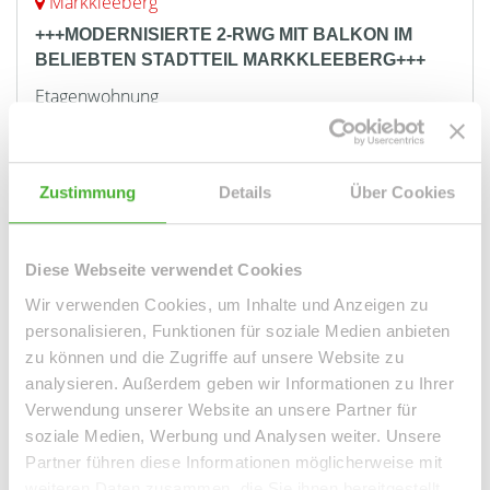
Markkleeberg
+++MODERNISIERTE 2-RWG MIT BALKON IM
BELIEBTEN STADTTEIL MARKKLEEBERG+++
Etagenwohnung
56,26 m²
2
WOHNFLÄCHE
ZIMMER
Zustimmung
Details
Über Cookies
Diese Webseite verwendet Cookies
Wir verwenden Cookies, um Inhalte und Anzeigen zu
Bennewitz
Bonn / Muffendorf
Brandis
Doberschütz
personalisieren, Funktionen für soziale Medien anbieten
zu können und die Zugriffe auf unsere Website zu
Duisburg / Duissern
Düsseldorf
Düsseldorf / Benrath
analysieren. Außerdem geben wir Informationen zu Ihrer
Grimma OT Döben
Großpösna
Großweitzschen
Gröditz
Verwendung unserer Website an unsere Partner für
Hilden / Kalstert
Hilden / Pungshaus
Jena / Ammerbach
soziale Medien, Werbung und Analysen weiter. Unsere
Kitzscher / Dittmannsdorf
Leipzig
Leipzig (Paunsdorf)
Partner führen diese Informationen möglicherweise mit
Leipzig / Althen
Leipzig / Altlindenau
weiteren Daten zusammen, die Sie ihnen bereitgestellt