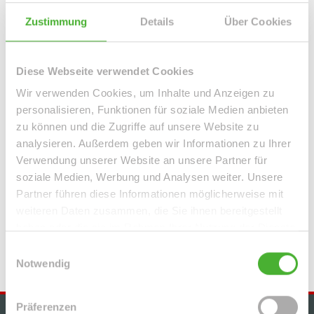
Leipzig / Lindenau
Leipzig / Lindenthal
Leipzig / Mölkau
Leipzig / Neustadt-Neuschönefeld
Leipzig / Paunsdorf
Zustimmung
Details
Über Cookies
Leipzig / Plagwitz
Leipzig / Probstheida
Leipzig / Schleußig
Leipzig / Seehausen
Machern / Plagwitz
Markkleeberg
Diese Webseite verwendet Cookies
Markranstädt
Mügeln
Roßwein / Gleisberg
Schkeuditz
Wir verwenden Cookies, um Inhalte und Anzeigen zu
Solingen / Burg an der Wupper
Solingen / Papiermühle
personalisieren, Funktionen für soziale Medien anbieten
Taucha
Taucha / Plösitz
Torgau
Willich
Wurzen
Zeitz
zu können und die Zugriffe auf unsere Website zu
Zwenkau
analysieren. Außerdem geben wir Informationen zu Ihrer
Verwendung unserer Website an unsere Partner für
Immo Bennewitz
Haus Bennewitz
Häuser Bennewitz
kaufen
soziale Medien, Werbung und Analysen weiter. Unsere
Bennewitz
Immobilie Bennewitz
Immobilien Bennewitz
Partner führen diese Informationen möglicherweise mit
Hauskauf Bennewitz
Immobilienkauf Bennewitz
Einfamilienhaus
weiteren Daten zusammen, die Sie ihnen bereitgestellt
Bennewitz
Einfamilienhäuser Bennewitz
haben oder die sie im Rahmen Ihrer Nutzung der Dienste
gesammelt haben.
Einwilligungsauswahl
Notwendig
Präferenzen