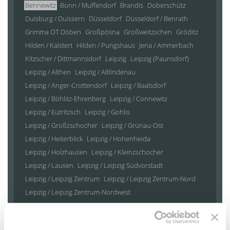
Bennewitz
Bonn / Muffendorf
Brandis
Doberschütz
Duisburg / Duissern
Düsseldorf
Düsseldorf / Benrath
Grimma OT Döben
Großpösna
Großweitzschen
Gröditz
Hilden / Kalstert
Hilden / Pungshaus
Jena / Ammerbach
Kitzscher / Dittmannsdorf
Leipzig
Leipzig (Paunsdorf)
Leipzig / Althen
Leipzig / Altlindenau
Leipzig / Anger-Crottendorf
Leipzig / Baalsdorf
Leipzig / Böhlitz-Ehrenberg
Leipzig / Connewitz
Leipzig / Eutritzsch
Leipzig / Gohlis
Leipzig / Großzschocher
Leipzig / Grünau-Ost
Leipzig / Heiterblick
Leipzig / Hohenheida
Leipzig / Holzhausen
Leipzig / Kleinzschocher
Leipzig / Lausen
Leipzig / Leipzig Südvorstadt
Leipzig / Leipzig Zentrum
Leipzig / Leipzig Zentrum-Nord
Leipzig / Leipzig Zentrum-Nordwest
Leipzig / Leipzig Zentrum-Süd
Leipzig / Leipzig Zentrum-West
Leipzig / Liebertwolkwitz