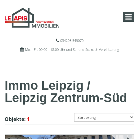
034298 549070
Mo. - Fr. 09.00 - 18.00 Uhr und Sa. und So. nach Vereinbarung
Immo Leipzig /
Leipzig Zentrum-Süd
Objekte:
1