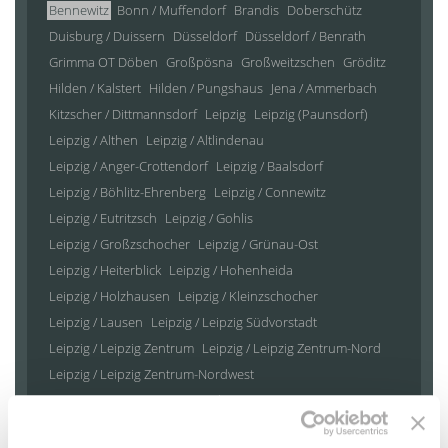
Bennewitz
Bonn / Muffendorf
Brandis
Doberschütz
Duisburg / Duissern
Düsseldorf
Düsseldorf / Benrath
Grimma OT Döben
Großpösna
Großweitzschen
Gröditz
Hilden / Kalstert
Hilden / Pungshaus
Jena / Ammerbach
Kitzscher / Dittmannsdorf
Leipzig
Leipzig (Paunsdorf)
Leipzig / Althen
Leipzig / Altlindenau
Leipzig / Anger-Crottendorf
Leipzig / Baalsdorf
Leipzig / Böhlitz-Ehrenberg
Leipzig / Connewitz
Leipzig / Eutritzsch
Leipzig / Gohlis
Leipzig / Großzschocher
Leipzig / Grünau-Ost
Leipzig / Heiterblick
Leipzig / Hohenheida
Leipzig / Holzhausen
Leipzig / Kleinzschocher
Leipzig / Lausen
Leipzig / Leipzig Südvorstadt
Leipzig / Leipzig Zentrum
Leipzig / Leipzig Zentrum-Nord
Leipzig / Leipzig Zentrum-Nordwest
Leipzig / Leipzig Zentrum-Süd
Leipzig / Leipzig Zentrum-West
Leipzig / Liebertwolkwitz