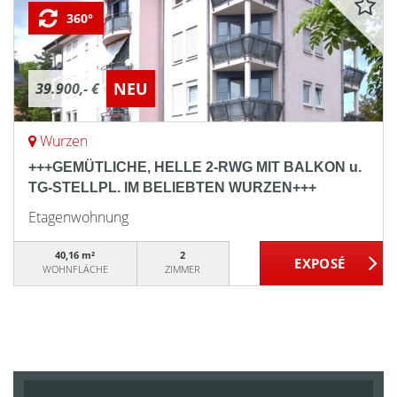
360°
NEU
39.900,- €
Wurzen
+++GEMÜTLICHE, HELLE 2-RWG MIT BALKON u.
TG-STELLPL. IM BELIEBTEN WURZEN+++
Etagenwohnung
40,16 m²
2
WOHNFLÄCHE
ZIMMER