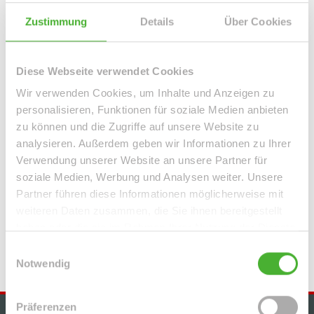
Leipzig / Lindenau
Leipzig / Lindenthal
Leipzig / Mölkau
Leipzig / Neustadt-Neuschönefeld
Leipzig / Paunsdorf
Zustimmung
Details
Über Cookies
Leipzig / Plagwitz
Leipzig / Probstheida
Leipzig / Schleußig
Leipzig / Seehausen
Machern / Plagwitz
Markkleeberg
Diese Webseite verwendet Cookies
Markranstädt
Mügeln
Roßwein / Gleisberg
Schkeuditz
Wir verwenden Cookies, um Inhalte und Anzeigen zu
Solingen / Burg an der Wupper
Solingen / Papiermühle
personalisieren, Funktionen für soziale Medien anbieten
Taucha
Taucha / Plösitz
Torgau
Willich
Wurzen
Zeitz
zu können und die Zugriffe auf unsere Website zu
Zwenkau
analysieren. Außerdem geben wir Informationen zu Ihrer
Verwendung unserer Website an unsere Partner für
Immo Bennewitz
Haus Bennewitz
Häuser Bennewitz
kaufen
soziale Medien, Werbung und Analysen weiter. Unsere
Bennewitz
Immobilie Bennewitz
Immobilien Bennewitz
Partner führen diese Informationen möglicherweise mit
Hauskauf Bennewitz
Immobilienkauf Bennewitz
Einfamilienhaus
weiteren Daten zusammen, die Sie ihnen bereitgestellt
Bennewitz
Einfamilienhäuser Bennewitz
haben oder die sie im Rahmen Ihrer Nutzung der Dienste
gesammelt haben.
Einwilligungsauswahl
Notwendig
Präferenzen