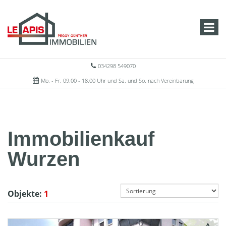
034298 549070
Mo. - Fr. 09.00 - 18.00 Uhr und Sa. und So. nach Vereinbarung
Immobilienkauf
Wurzen
Objekte:
1