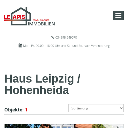
034298 549070
Mo. - Fr. 09.00 - 18.00 Uhr und Sa. und So. nach Vereinbarung
Haus Leipzig /
Hohenheida
Objekte:
1