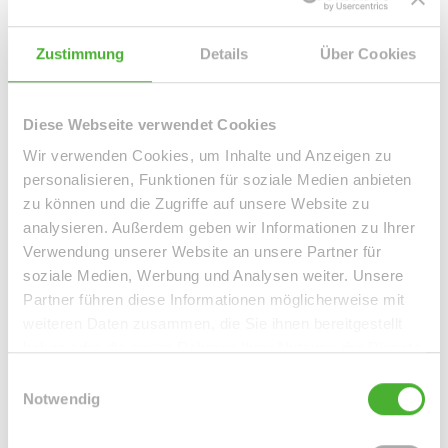
Leipzig / Leipzig Zentrum-West
Leipzig / Liebertwolkwitz
Leipzig / Lindenau
Leipzig / Lindenthal
Leipzig / Mölkau
Zustimmung
Details
Über Cookies
Leipzig / Neustadt-Neuschönefeld
Leipzig / Paunsdorf
Leipzig / Plagwitz
Leipzig / Probstheida
Leipzig / Schleußig
Diese Webseite verwendet Cookies
Leipzig / Seehausen
Machern / Plagwitz
Markkleeberg
Markranstädt
Mügeln
Roßwein / Gleisberg
Schkeuditz
Wir verwenden Cookies, um Inhalte und Anzeigen zu
Solingen / Burg an der Wupper
Solingen / Papiermühle
personalisieren, Funktionen für soziale Medien anbieten
zu können und die Zugriffe auf unsere Website zu
Taucha
Taucha / Plösitz
Torgau
Willich
Wurzen
Zeitz
analysieren. Außerdem geben wir Informationen zu Ihrer
Zwenkau
Verwendung unserer Website an unsere Partner für
soziale Medien, Werbung und Analysen weiter. Unsere
Immo Bennewitz
Haus Bennewitz
Häuser Bennewitz
kaufen
Partner führen diese Informationen möglicherweise mit
Bennewitz
Immobilie Bennewitz
Immobilien Bennewitz
weiteren Daten zusammen, die Sie ihnen bereitgestellt
Hauskauf Bennewitz
Immobilienkauf Bennewitz
Einfamilienhaus
haben oder die sie im Rahmen Ihrer Nutzung der Dienste
Bennewitz
Einfamilienhäuser Bennewitz
gesammelt haben.
Einwilligungsauswahl
Notwendig