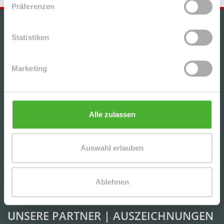
Präferenzen
IMMOBILIENANGEBOTE
Statistiken
+++GEMÜTLICHE, HELLE 2-RWG MIT BALKON u.
TG-STELLPL. IM BELIEBTEN WURZEN+++
Marketing
CHARMANTE DG-2-RWG M. TERRASSE, AR U. TG
IN BELIEBTER LAGE V. LPZ.-LAUSEN - NAHE D.
Alle zulassen
KULKWITZER SEE´S
Auswahl erlauben
SCHICKE, UNVERMIETETE 3-RWG MIT PARKETT
U. EBK (WG-GEEIGNET) IN DER BELIEBTEN
LEIPZIGER SÜDVORSTADT
Ablehnen
UNSERE PARTNER | AUSZEICHNUNGEN