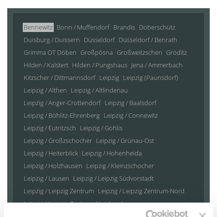
Bennewitz
Bonn / Muffendorf
Brandis
Doberschütz
Duisburg / Duissern
Düsseldorf
Düsseldorf / Benrath
Grimma OT Döben
Großpösna
Großweitzschen
Gröditz
Hilden / Kalstert
Hilden / Pungshaus
Jena / Ammerbach
Kitzscher / Dittmannsdorf
Leipzig
Leipzig (Paunsdorf)
Leipzig / Althen
Leipzig / Altlindenau
Leipzig / Anger-Crottendorf
Leipzig / Baalsdorf
Leipzig / Böhlitz-Ehrenberg
Leipzig / Connewitz
Leipzig / Eutritzsch
Leipzig / Gohlis
Leipzig / Großzschocher
Leipzig / Grünau-Ost
Leipzig / Heiterblick
Leipzig / Hohenheida
Leipzig / Holzhausen
Leipzig / Kleinzschocher
Leipzig / Lausen
Leipzig / Leipzig Südvorstadt
Leipzig / Leipzig Zentrum
Leipzig / Leipzig Zentrum-Nord
Leipzig / Leipzig Zentrum-Nordwest
Leipzig / Leipzig Zentrum-Süd