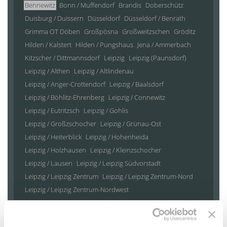
Bennewitz
Bonn / Muffendorf
Brandis
Doberschütz
Duisburg / Duissern
Düsseldorf
Düsseldorf / Benrath
Grimma OT Döben
Großpösna
Großweitzschen
Gröditz
Hilden / Kalstert
Hilden / Pungshaus
Jena / Ammerbach
Kitzscher / Dittmannsdorf
Leipzig
Leipzig (Paunsdorf)
Leipzig / Althen
Leipzig / Altlindenau
Leipzig / Anger-Crottendorf
Leipzig / Baalsdorf
Leipzig / Böhlitz-Ehrenberg
Leipzig / Connewitz
Leipzig / Eutritzsch
Leipzig / Gohlis
Leipzig / Großzschocher
Leipzig / Grünau-Ost
Leipzig / Heiterblick
Leipzig / Hohenheida
Leipzig / Holzhausen
Leipzig / Kleinzschocher
Leipzig / Lausen
Leipzig / Leipzig Südvorstadt
Leipzig / Leipzig Zentrum
Leipzig / Leipzig Zentrum-Nord
Leipzig / Leipzig Zentrum-Nordwest
Leipzig / Leipzig Zentrum-Süd
Leipzig / Leipzig Zentrum-West
Leipzig / Liebertwolkwitz