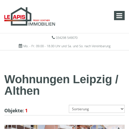
034298 549070
Mo. - Fr. 09.00 - 18.00 Uhr und Sa. und So. nach Vereinbarung
Wohnungen Leipzig /
Althen
Objekte:
1