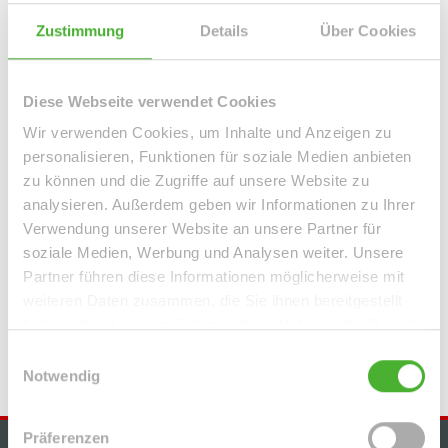
Leipzig / Lindenau
Leipzig / Lindenthal
Leipzig / Mölkau
Leipzig / Neustadt-Neuschönefeld
Leipzig / Paunsdorf
Zustimmung
Details
Über Cookies
Leipzig / Plagwitz
Leipzig / Probstheida
Leipzig / Schleußig
Leipzig / Seehausen
Machern / Plagwitz
Markkleeberg
Diese Webseite verwendet Cookies
Markranstädt
Mügeln
Roßwein / Gleisberg
Schkeuditz
Wir verwenden Cookies, um Inhalte und Anzeigen zu
Solingen / Burg an der Wupper
Solingen / Papiermühle
personalisieren, Funktionen für soziale Medien anbieten
Taucha
Taucha / Plösitz
Torgau
Willich
Wurzen
Zeitz
zu können und die Zugriffe auf unsere Website zu
Zwenkau
analysieren. Außerdem geben wir Informationen zu Ihrer
Verwendung unserer Website an unsere Partner für
Immo Bennewitz
Haus Bennewitz
Häuser Bennewitz
kaufen
soziale Medien, Werbung und Analysen weiter. Unsere
Bennewitz
Immobilie Bennewitz
Immobilien Bennewitz
Partner führen diese Informationen möglicherweise mit
Hauskauf Bennewitz
Immobilienkauf Bennewitz
Einfamilienhaus
weiteren Daten zusammen, die Sie ihnen bereitgestellt
Bennewitz
Einfamilienhäuser Bennewitz
haben oder die sie im Rahmen Ihrer Nutzung der Dienste
gesammelt haben.
Einwilligungsauswahl
Notwendig
Präferenzen