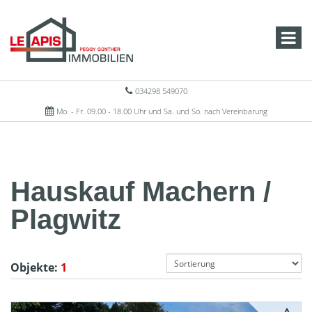
034298 549070
Mo. - Fr. 09.00 - 18.00 Uhr und Sa. und So. nach Vereinbarung
Hauskauf Machern /
Plagwitz
Objekte:
1