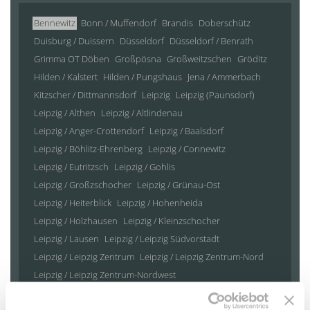
Bennewitz
Bonn / Muffendorf
Brandis
Doberschütz
Duisburg / Duissern
Düsseldorf
Düsseldorf / Benrath
Grimma OT Döben
Großpösna
Großweitzschen
Gröditz
Hilden / Kalstert
Hilden / Pungshaus
Jena / Ammerbach
Kitzscher / Dittmannsdorf
Leipzig
Leipzig (Paunsdorf)
Leipzig / Althen
Leipzig / Altlindenau
Leipzig / Anger-Crottendorf
Leipzig / Baalsdorf
Leipzig / Böhlitz-Ehrenberg
Leipzig / Connewitz
Leipzig / Eutritzsch
Leipzig / Gohlis
Leipzig / Großzschocher
Leipzig / Grünau-Ost
Leipzig / Heiterblick
Leipzig / Hohenheida
Leipzig / Holzhausen
Leipzig / Kleinzschocher
Leipzig / Lausen
Leipzig / Leipzig Südvorstadt
Leipzig / Leipzig Zentrum
Leipzig / Leipzig Zentrum-Nord
Leipzig / Leipzig Zentrum-Nordwest
Leipzig / Leipzig Zentrum-Süd