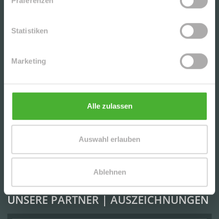
Präferenzen
IMMOBILIENANGEBOTE
Statistiken
+++GEMÜTLICHE, HELLE 2-RWG MIT BALKON u.
TG-STELLPL. IM BELIEBTEN WURZEN+++
Marketing
CHARMANTE DG-2-RWG M. TERRASSE, AR U. TG
IN BELIEBTER LAGE V. LPZ.-LAUSEN - NAHE D.
Alle zulassen
KULKWITZER SEE´S
Auswahl erlauben
SCHICKE, UNVERMIETETE 3-RWG MIT PARKETT
U. EBK (WG-GEEIGNET) IN DER BELIEBTEN
LEIPZIGER SÜDVORSTADT
Ablehnen
UNSERE PARTNER | AUSZEICHNUNGEN