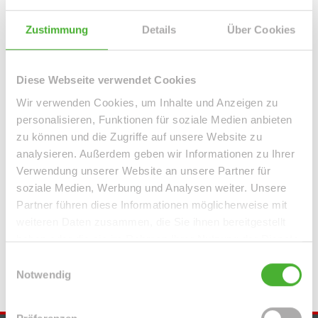
Leipzig / Leipzig Zentrum-West
Leipzig / Liebertwolkwitz
Leipzig / Lindenau
Leipzig / Lindenthal
Leipzig / Mölkau
Zustimmung
Details
Über Cookies
Leipzig / Neustadt-Neuschönefeld
Leipzig / Paunsdorf
Leipzig / Plagwitz
Leipzig / Probstheida
Leipzig / Schleußig
Leipzig / Seehausen
Machern / Plagwitz
Markkleeberg
Diese Webseite verwendet Cookies
Markranstädt
Mügeln
Roßwein / Gleisberg
Schkeuditz
Wir verwenden Cookies, um Inhalte und Anzeigen zu
Solingen / Burg an der Wupper
Solingen / Papiermühle
personalisieren, Funktionen für soziale Medien anbieten
Taucha
Taucha / Plösitz
Torgau
Willich
Wurzen
Zeitz
zu können und die Zugriffe auf unsere Website zu
Zwenkau
analysieren. Außerdem geben wir Informationen zu Ihrer
Verwendung unserer Website an unsere Partner für
Immo Bennewitz
Haus Bennewitz
Häuser Bennewitz
kaufen
soziale Medien, Werbung und Analysen weiter. Unsere
Bennewitz
Immobilie Bennewitz
Immobilien Bennewitz
Partner führen diese Informationen möglicherweise mit
weiteren Daten zusammen, die Sie ihnen bereitgestellt
Hauskauf Bennewitz
Immobilienkauf Bennewitz
Einfamilienhaus
haben oder die sie im Rahmen Ihrer Nutzung der Dienste
Bennewitz
Einfamilienhäuser Bennewitz
gesammelt haben.
Einwilligungsauswahl
Notwendig