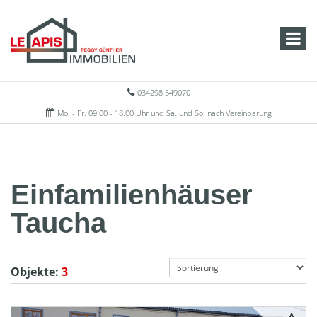
034298 549070
Mo. - Fr. 09.00 - 18.00 Uhr und Sa. und So. nach Vereinbarung
Einfamilienhäuser
Taucha
Objekte:
3