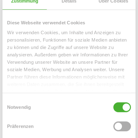
Zustimmung
Details
Über Cookies
Grimma OT Döben
Großpösna
Großweitzschen
Gröditz
Hilden / Kalstert
Hilden / Pungshaus
Jena / Ammerbach
Kitzscher / Dittmannsdorf
Leipzig
Leipzig (Paunsdorf)
Diese Webseite verwendet Cookies
Leipzig / Althen
Leipzig / Altlindenau
Wir verwenden Cookies, um Inhalte und Anzeigen zu
Leipzig / Anger-Crottendorf
Leipzig / Baalsdorf
personalisieren, Funktionen für soziale Medien anbieten
Leipzig / Böhlitz-Ehrenberg
Leipzig / Connewitz
zu können und die Zugriffe auf unsere Website zu
Leipzig / Eutritzsch
Leipzig / Gohlis
analysieren. Außerdem geben wir Informationen zu Ihrer
Leipzig / Großzschocher
Leipzig / Grünau-Ost
Verwendung unserer Website an unsere Partner für
Leipzig / Heiterblick
Leipzig / Hohenheida
soziale Medien, Werbung und Analysen weiter. Unsere
Leipzig / Holzhausen
Leipzig / Kleinzschocher
Partner führen diese Informationen möglicherweise mit
Leipzig / Lausen
Leipzig / Leipzig Südvorstadt
weiteren Daten zusammen, die Sie ihnen bereitgestellt
Leipzig / Leipzig Zentrum
Leipzig / Leipzig Zentrum-Nord
haben oder die sie im Rahmen Ihrer Nutzung der Dienste
Leipzig / Leipzig Zentrum-Nordwest
gesammelt haben.
Einwilligungsauswahl
Leipzig / Leipzig Zentrum-Süd
Notwendig
Leipzig / Leipzig Zentrum-West
Leipzig / Liebertwolkwitz
Leipzig / Lindenau
Leipzig / Lindenthal
Leipzig / Mölkau
Präferenzen
Leipzig / Neustadt-Neuschönefeld
Leipzig / Paunsdorf