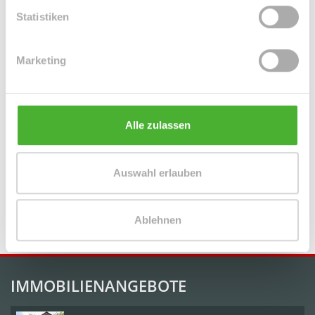
Leipzig / Plagwitz
Leipzig / Probstheida
Leipzig / Schleußig
Statistiken
Leipzig / Seehausen
Machern / Plagwitz
Markkleeberg
Markranstädt
Mügeln
Roßwein / Gleisberg
Schkeuditz
Solingen / Burg an der Wupper
Solingen / Papiermühle
Marketing
Taucha
Taucha / Plösitz
Torgau
Willich
Wurzen
Zeitz
Zwenkau
Alle zulassen
Immo Bennewitz
Haus Bennewitz
Häuser Bennewitz
kaufen
Bennewitz
Immobilie Bennewitz
Immobilien Bennewitz
Hauskauf Bennewitz
Immobilienkauf Bennewitz
Einfamilienhaus
Auswahl erlauben
Bennewitz
Einfamilienhäuser Bennewitz
Ablehnen
IMMOBILIENANGEBOTE