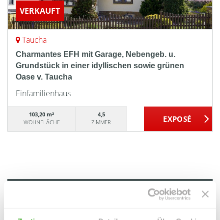
VERKAUFT
Taucha
Charmantes EFH mit Garage, Nebengeb. u.
Grundstück in einer idyllischen sowie grünen
Oase v. Taucha
Einfamilienhaus
103,20 m²
4,5
WOHNFLÄCHE
ZIMMER
Bennewitz
Bonn / Muffendorf
Brandis
Doberschütz
Duisburg / Duissern
Düsseldorf
Düsseldorf / Benrath