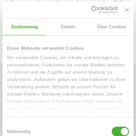
Eigentumswohnung Altbau Kaufpreis pro m²
EUR 1.900 
Eigentumswohnung Neubau Kaufpreis pro m²
EUR 3.300 
Wohnung zur Miete Altbau Mietpreis pro m²
EUR 6,00 -
Zustimmung
Details
Über Cookies
Wohnung zur Miete Neubau Mietpreis pro m²
EUR 9,00 -
Diese Webseite verwendet Cookies
Wir verwenden Cookies, um Inhalte und Anzeigen zu
personalisieren, Funktionen für soziale Medien anbieten
zu können und die Zugriffe auf unsere Website zu
analysieren. Außerdem geben wir Informationen zu Ihrer
Preisentwicklung Connewitz - steigende
Verwendung unserer Website an unsere Partner für
soziale Medien, Werbung und Analysen weiter. Unsere
Immobilienpreise für Bestlagen
Partner führen diese Informationen möglicherweise mit
weiteren Daten zusammen, die Sie ihnen bereitgestellt
haben oder die sie im Rahmen Ihrer Nutzung der Dienste
gesammelt haben.
Einwilligungsauswahl
Wie in fast allen Leipziger Stadtteilen sind die
Notwendig
Immobilienpreise sowohl bei Mietwohnungen, als auch bei