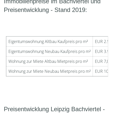
Immobilienpreise im Bachviertel und
Preisentwicklung - Stand 2019:
Eigentumswohnung Altbau Kaufpreis pro m²
EUR 2.500 
Eigentumswohnung Neubau Kaufpreis pro m²
EUR 3.900 
Wohnung zur Miete Altbau Mietpreis pro m²
EUR 7,00 -
Wohnung zur Miete Neubau Mietpreis pro m²
EUR 10,00 
Preisentwicklung Leipzig Bachviertel -