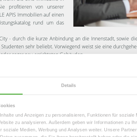
ie profitieren von unserer
 LE APIS Immobilien auf einen
eistungskatalog rund um das
r City - durch die kurze Anbindung an die Innenstadt, sowie d
und Studenten sehr beliebt. Vorwiegend weist sie eine durchg
 oder sogar neu errichteten Gebäuden.
 der 2004 auf einem ehemaligen Bahnhofsgelände entstand. Er 
licheren Stadtgebieten. Der Lene Voigt Park wurde sogar mit
Details
eipziger
Stadtteil-Seite
.
Cookies
nhalte und Anzeigen zu personalisieren, Funktionen für soziale
Website zu analysieren. Außerdem geben wir Informationen zu I
Leipzig Schleußig: Wohnen in Wassernäh
r soziale Medien, Werbung und Analysen weiter. Unsere Partner
 Daten zusammen, die Sie ihnen bereitgestellt haben oder die s