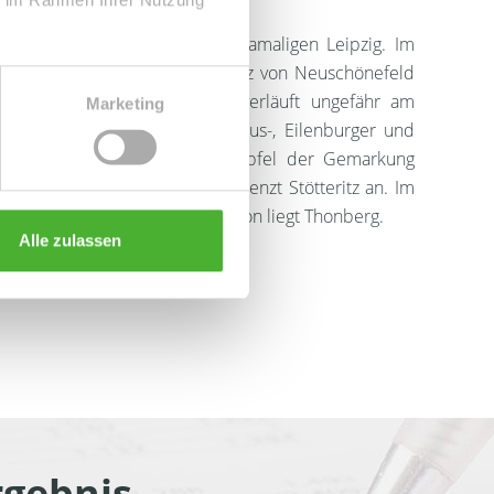
 zwischen Reudnitz und dem damaligen Leipzig. Im
nd der Bernhardiplatz Reudnitz von Neuschönefeld
nze zu Anger (-Crottendorf) verläuft ungefähr am
Marketing
an der Breiten Straße, Cichorius-, Eilenburger und
üdost liegt im östlichsten Zipfel der Gemarkung
östlich der Schönbachstraße grenzt Stötteritz an. Im
Stötteritzer Straße, südlich davon liegt Thonberg.
Alle zulassen
eine Fläche von 212 Hektar.
gebnis