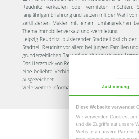
Reudnitz verkaufen oder vermieten möchten. S
langjährigen Erfahrung und setzen mit der Wahl von
zertifizierten Makler mit einem umfangreichen L
Thema Immobilienverkauf und -vermietung.
Leipzig Reudnitz: pulsierender Stadtteil östlich de
Stadtteil Reudnitz vor allem bei jungen Familien 
gründerzeitlichen Bauwerken, aber auch renovierten
Das Herzstück von Reudnitz ist der Lene Voigt Park,
eine beliebte Verbindung für Radfahrer zu den öst
ausgezeichnet.
Zustimmung
Viele weitere Informationen finden Sie auf unserer L
Diese Webseite verwendet 
Wir verwenden Cookies, um I
und die Zugriffe auf unsere 
Website an unsere Partner fü
möglicherweise mit weiteren