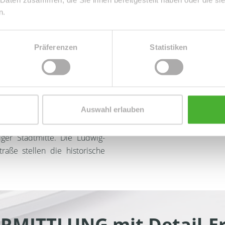
n.
chen Großstadt Leipzig. Die
Jahrhundert die Flurgrenze
8 eine selbständige Gebiets­
Norden trennen das Rabet u
e gleichnamige Gemarkung mit
bzw. Volkmarsdorf. Die Gre
Präferenzen
Statistiken
Gebietsgliederung von 1992
Beginn der Wurzner Straße, 
 mit Thonberg den Ortsteil
Oststraße. Das Sommerbad S
nstigen Siedlungskern wurde
Reudnitz, südlich davon und 
euschönefeld zugeordnet. Am
Süden reicht Reudnitz bis zur 
Auswahl erlauben
 Brauhaus zu Reudnitz, die
Die Gemarkung Reudnitz hat 
iger Stadtmitte. Die Ludwig-
raße stellen die historische
RMITTLUNG mit Detail-Er