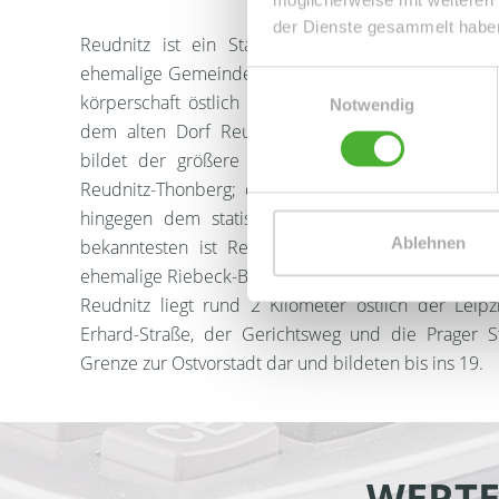
der Dienste gesammelt habe
Reudnitz ist ein Stadtteil im Osten der sächsis
ehemalige Gemeinde Reudnitz war von 1838 bis 188
Einwilligungsauswahl
körperschaft östlich von Leipzig. Sie umfasste di
Notwendig
dem alten Dorf Reudnitz. Seit der kommunalen 
bildet der größere Teil von Reudnitz zusammen
Reudnitz-Thonberg; der nördliche Teil mit dem ei
hingegen dem statistischen Ortsteil Neustadt-N
Ablehnen
bekanntesten ist Reudnitz heute wohl durch das
ehemalige Riebeck-Brauerei.
Reudnitz liegt rund 2 Kilometer östlich der Leipz
Erhard-Straße, der Gerichtsweg und die Prager St
Grenze zur Ostvorstadt dar und bildeten bis ins 19.
WERTE