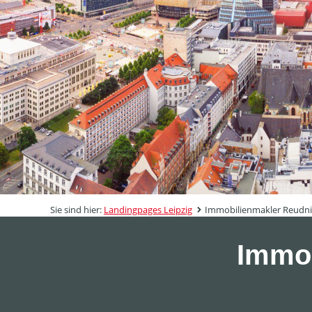
Sie sind hier:
Landingpages Leipzig
Immobilienmakler Reudni
Immob