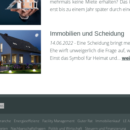
mehrmals keine Miete erhalten? Das 
erst bis zu einem Jahr später durch ei
Immobilien und Scheidung
14.06.2022
- Eine Scheidung bringt me
Ehe wirft unweigerlich die Frage auf,
Einst das Symbol für Heimat und...
wei
ws
ranche
Energieeffizienz
Facility Management
Guter Rat
Immobilienkauf
LE A
ieten
Nachbarschaftsfragen
Politik und Wirtschaft
Steuern und Finanzierung