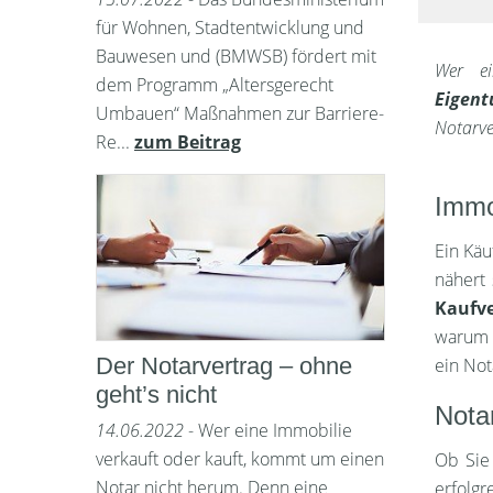
für Wohnen, Stadtentwicklung und
Bauwesen und (BMWSB) fördert mit
Wer e
dem Programm „Altersgerecht
Eigen
Umbauen“ Maßnahmen zur Barriere-
Notarve
Re...
zum Beitrag
Immo
Ein Käu
nähert 
Kaufv
warum e
Der Notarvertrag – ohne
ein Not
geht’s nicht
Nota
14.06.2022
- Wer eine Immobilie
verkauft oder kauft, kommt um einen
Ob Sie 
Notar nicht herum. Denn eine
erfolg