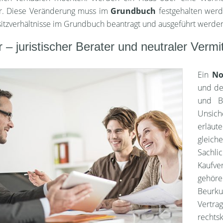
er. Diese Veränderung muss im
Grundbuch
festgehalten wer
itzverhältnisse im Grundbuch beantragt und ausgeführt werde
 – juristischer Berater und neutraler Vermit
Ein
No
und dem
und Be
Unsich
erläut
gleich
Sachli
Kaufv
gehör
Beurkun
Vertra
rechts