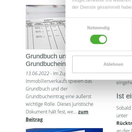
Vertra
der Dienste gesammelt habe
Wünsch
Verkäu
Einwilligungsauswahl
Notwendig
zugesch
lesen u
Währe
Grundbuch und
vor. Da
Grundbucheintrag
Ablehnen
bitten
13.06.2022
- Im Zuge eines
weiter
Immobilienverkaufs spielen das
eingehe
Grundbuch und der
Ist e
Grundbucheintrag eine äußerst
wichtige Rolle. Dieses juristische
Sobald 
Dokument hält fest, we...
zum
unter 
Beitrag
Rücktr
an der 