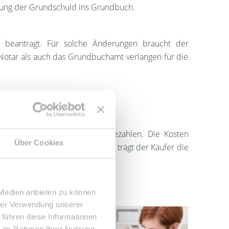
gung der Grundschuld ins Grundbuch.
 beantragt. Für solche Änderungen braucht der
Notar als auch das Grundbuchamt verlangen für die
nimmt, lässt sich ein Notar bezahlen. Die Kosten
Über Cookies
t je nach Immobilie. In der Regel trägt der Käufer die
gleichermaßen haftbar.
 Medien anbieten zu können
hrer Verwendung unserer
 Teil des
 führen diese Informationen
e, zu den
ie im Rahmen Ihrer Nutzung