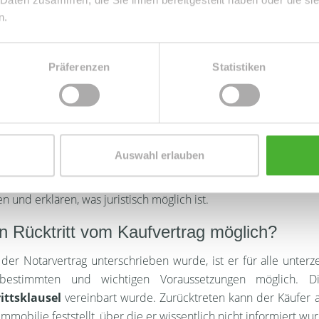
gsparteien oder etwa zur
Grundschuld
festgehalten. Auch in
n.
e können in den Vertrag aufgenommen werden. Sowohl Käufer
fer erhalten vor dem Beurkundungstermin beim Notar de
Präferenzen
Statistiken
ickt. So haben beide Parteien Zeit, sämtliche Vertragsinhalte 
nd zu überprüfen.
nd des
Notartermins
liest der Notar den ganzen Vertrag Wor
mit erhalten Käufer und Verkäufer die Möglichkeit, um Erläut
Auswahl erlauben
 und kurzfristige Änderungswünsche zu äußern. Treten währ
e Fragen und Unsicherheiten auf, so wird der Notar berate
n und erklären, was juristisch möglich ist.
in Rücktritt vom Kaufvertrag möglich?
der Notarvertrag unterschrieben wurde, ist er für alle unterz
bestimmten und wichtigen Voraussetzungen möglich. D
ittsklausel
vereinbart wurde. Zurücktreten kann der Käufer
Immobilie feststellt, über die er wissentlich nicht informiert wu