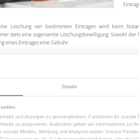
Eintra
ine Löschung von bestimmten Einträgen wird beim Notar
mer stets eine sogenannte Löschungsbewilligung. Sowohl der 
g eines Eintrages eine Gebühr.
trägt die Notarkosten?
ätigkeiten, die er im Zusammenhang mit dem Kaufvertrag vor
Details
n sich aktuell auf etwa
2 % des Kaufpreises
. Die Höhe variier
sten. Aus juristischer Sicht sind jedoch Käufer und Verkäufer 
Cookies
steht im Notarvertrag?
nhalte und Anzeigen zu personalisieren, Funktionen für soziale
Website zu analysieren. Außerdem geben wir Informationen zu I
iche Standardsätze und viele Paragraphen nehmen den größten
r soziale Medien, Werbung und Analysen weiter. Unsere Partner
ges ein. Zusätzlich werden Informationen zur Immobili
 Daten zusammen, die Sie ihnen bereitgestellt haben oder die s