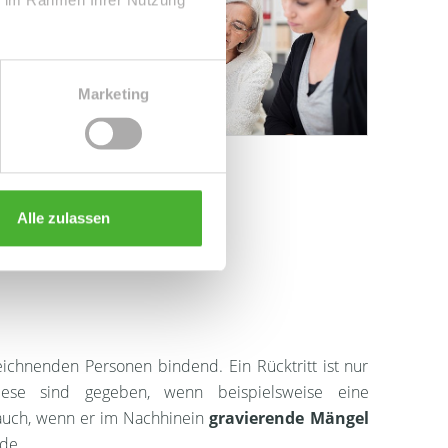
dividuelle
 als auch
n Vertrag
Marketing
in Ruhe zu
t für Wort
erungen zu
Alle zulassen
enddessen
nd darauf
eichnenden Personen bindend. Ein Rücktritt ist nur
iese sind gegeben, wenn beispielsweise eine
 auch, wenn er im Nachhinein
gravierende Mängel
rde.