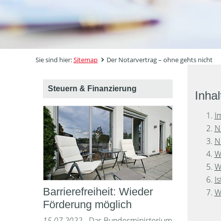
Sie sind hier:
Sitemap
Der Notarvertrag – ohne gehts nicht
Steuern & Finanzierung
Inhal
I
N
N
W
W
I
Barrierefreiheit: Wieder
W
Förderung möglich
15.07.2022
- Das Bundesministerium