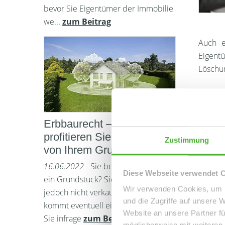
bevor Sie Eigentümer der Immobilie
we...
zum Beitrag
Auch e
Eigentü
Löschun
Wer 
Erbbaurecht – So
Alle T
profitieren Sie dauerhaft
Zustimmung
belaufe
von Ihrem Grundstück
Notarko
16.06.2022
- Sie besitzen in Taucha
Diese Webseite verwendet 
ein Grundstück? Sie möchten es
Was 
Wir verwenden Cookies, um I
jedoch nicht verkaufen? Dann
und die Zugriffe auf unsere 
kommt eventuell ein Erbbaurecht für
Zahlre
Website an unsere Partner fü
Sie infrage
zum Beitrag
Vertra
möglicherweise mit weiteren