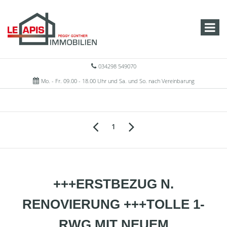
034298 549070
Mo. - Fr. 09.00 - 18.00 Uhr und Sa. und So. nach Vereinbarung
1
+++ERSTBEZUG N.
RENOVIERUNG +++TOLLE 1-
RWG MIT NEUEM