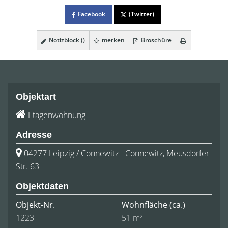
Facebook
(Twitter)
Notizblock (
)
merken
Broschüre
Objektart
Etagenwohnung
Adresse
04277 Leipzig / Connewitz - Connewitz, Meusdorfer
Str. 63
Objektdaten
Objekt-Nr.
Wohnfläche
(ca.)
1223
51 m²