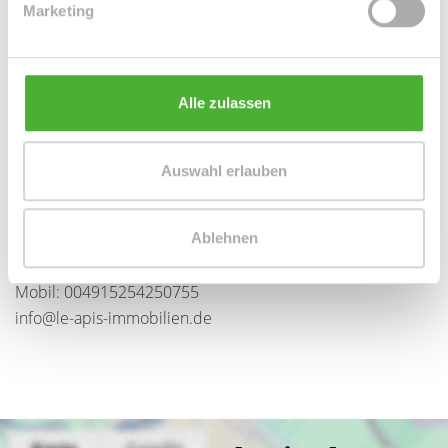
Marketing
Alle zulassen
Auswahl erlauben
Frau Peggy Günther
Telefon: 004934298549070
Ablehnen
Telefax: 004934298549075
Mobil: 004915254250755
info@le-apis-immobilien.de