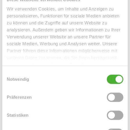
Besonderem.
Wir verwenden Cookies, um Inhalte und Anzeigen zu
personalisieren, Funktionen für soziale Medien anbieten
Der Wohnraum ist mit echtholzähnlichen, hochwertigem
zu können und die Zugriffe auf unsere Website zu
Laminatfußbodenbelag ausgestattet. Vom Flur bzw.
analysieren. Außerdem geben wir Informationen zu Ihrer
Eingang der Wohnung erreicht man das geräumige
Verwendung unserer Website an unsere Partner für
soziale Medien, Werbung und Analysen weiter. Unsere
Tageslicht-Badezimmer mit einer Badewanne und WAMA-
Partner führen diese Informationen möglicherweise mit
Anschluss.
weiteren Daten zusammen, die Sie ihnen bereitgestellt
Rechterseits des Eingangsbereiches befindet sich der
haben oder die sie im Rahmen Ihrer Nutzung der Dienste
große Wohnraum. Die große lichtdurchflutete Küche bietet
gesammelt haben.
Einwilligungsauswahl
Zugang zum Balkon.
Notwendig
Die Wohnung wurde gerade liebevoll und mit viel
Geschmack zum Detail modernisiert.
Präferenzen
Statistiken
Ansprechpartner