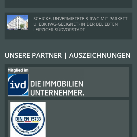
SCHICKE, UNVERMIETETE 3-RWG MIT PARKETT
U. EBK (WG-GEEIGNET) IN DER BELIEBTEN
LEIPZIGER SÜDVORSTADT
UNSERE PARTNER | AUSZEICHNUNGEN