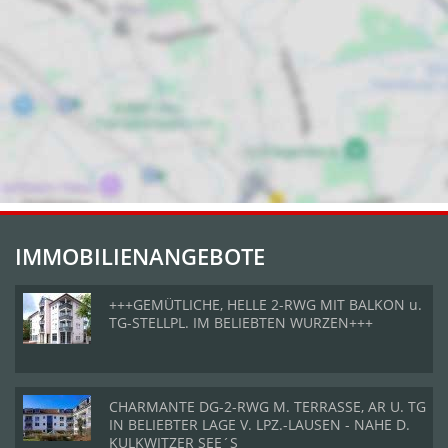
IMMOBILIENANGEBOTE
+++GEMÜTLICHE, HELLE 2-RWG MIT BALKON u.
TG-STELLPL. IM BELIEBTEN WURZEN+++
CHARMANTE DG-2-RWG M. TERRASSE, AR U. TG
IN BELIEBTER LAGE V. LPZ.-LAUSEN - NAHE D.
KULKWITZER SEE´S