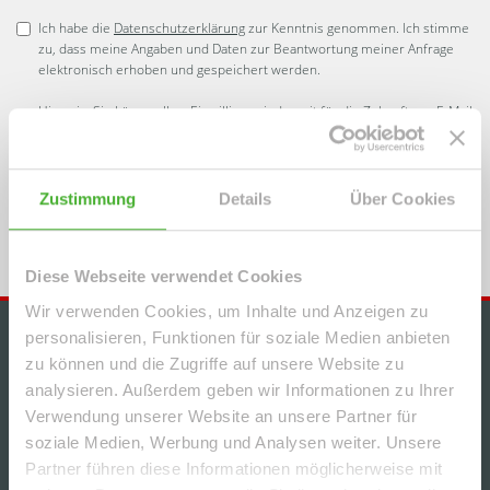
Ich habe die
Datenschutzerklärung
zur Kenntnis genommen. Ich stimme
zu, dass meine Angaben und Daten zur Beantwortung meiner Anfrage
elektronisch erhoben und gespeichert werden.
Hinweis: Sie können Ihre Einwilligung jederzeit für die Zukunft per E-Mail
an info@le-apis-immobilien.de widerrufen. *
* Pflichtfelder
Zustimmung
Details
Über Cookies
Absenden
Diese Webseite verwendet Cookies
Wir verwenden Cookies, um Inhalte und Anzeigen zu
personalisieren, Funktionen für soziale Medien anbieten
IMMOBILIENANGEBOTE
zu können und die Zugriffe auf unsere Website zu
analysieren. Außerdem geben wir Informationen zu Ihrer
+++GEMÜTLICHE, HELLE 2-RWG MIT BALKON u.
Verwendung unserer Website an unsere Partner für
TG-STELLPL. IM BELIEBTEN WURZEN+++
soziale Medien, Werbung und Analysen weiter. Unsere
Partner führen diese Informationen möglicherweise mit