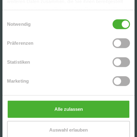
weiteren Daten zusammen, die Sie ihnen bereitgestellt
CHARMANTE DG-2-RWG M. TERRASSE, AR U. TG
haben oder die sie im Rahmen Ihrer Nutzung der Dienste
IN BELIEBTER LAGE V. LPZ.-LAUSEN - NAHE D.
gesammelt haben.
KULKWITZER SEE´S
Einwilligungsauswahl
Notwendig
SCHICKE, UNVERMIETETE 3-RWG MIT PARKETT
U. EBK (WG-GEEIGNET) IN DER BELIEBTEN
Präferenzen
LEIPZIGER SÜDVORSTADT
Statistiken
UNSERE PARTNER | AUSZEICHNUNGEN
Marketing
Alle zulassen
Auswahl erlauben