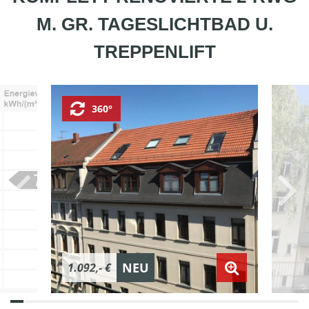
M. GR. TAGESLICHTBAD U.
TREPPENLIFT
360°
NEU
1.092,- €