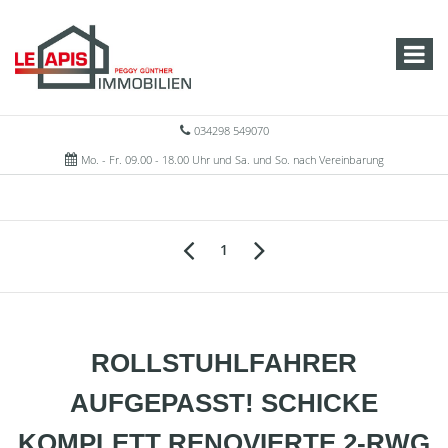
034298 549070
Mo. - Fr. 09.00 - 18.00 Uhr und Sa. und So. nach Vereinbarung
1
ROLLSTUHLFAHRER
AUFGEPASST! SCHICKE
KOMPLETT RENOVIERTE 2-RWG