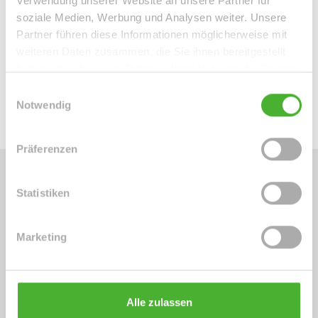
Verwendung unserer Website an unsere Partner für
soziale Medien, Werbung und Analysen weiter. Unsere
Links
Partner führen diese Informationen möglicherweise mit
https://app.immoviewer.com/portal/tour/3153010?
weiteren Daten zusammen, die Sie ihnen bereitgestellt
accessKey=6a03
haben oder die sie im Rahmen Ihrer Nutzung der Dienste
gesammelt haben.
360° Rundgang
Einwilligungsauswahl
Notwendig
Präferenzen
Statistiken
Energieausweis (Verbrauchsausweis)
Marketing
78 kWh / (m²*a)
Energieverbrauchskennwert
Alle zulassen