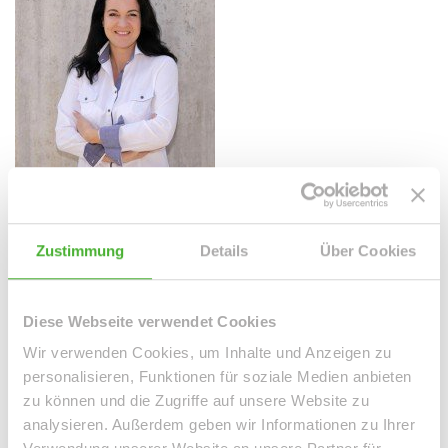
Frau Peggy Günther
Telefon: 004934298549070
Zustimmung
Details
Über Cookies
Telefax: 004934298549075
Mobil: 004915254250755
info@le-apis-immobilien.de
Diese Webseite verwendet Cookies
Wir verwenden Cookies, um Inhalte und Anzeigen zu
Downloads
personalisieren, Funktionen für soziale Medien anbieten
zu können und die Zugriffe auf unsere Website zu
360° Rundgang starten (.pdf, 429 KB)
analysieren. Außerdem geben wir Informationen zu Ihrer