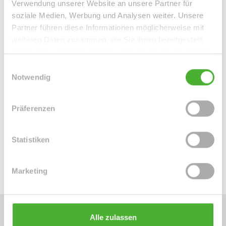
Verwendung unserer Website an unsere Partner für
soziale Medien, Werbung und Analysen weiter. Unsere
Partner führen diese Informationen möglicherweise mit
Frau Peggy Günther
weiteren Daten zusammen, die Sie ihnen bereitgestellt
haben oder die sie im Rahmen Ihrer Nutzung der Dienste
Telefon: 004934298549070
gesammelt haben.
Telefax: 004934298549075
Einwilligungsauswahl
Notwendig
Mobil: 004915254250755
info@le-apis-immobilien.de
Präferenzen
Downloads
Statistiken
Energieausweis (.pdf, 1 MB)
Marketing
Alle zulassen