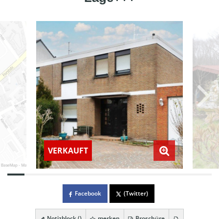
VERKAUFT
Facebook
(Twitter)
Notizblock (
)
merken
Broschüre