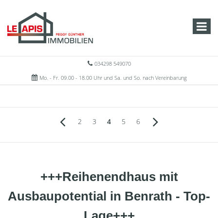
034298 549070
Mo. - Fr. 09.00 - 18.00 Uhr und Sa. und So. nach Vereinbarung
2
3
4
5
6
+++Reihenendhaus mit
Ausbaupotential in Benrath - Top-
Lage+++