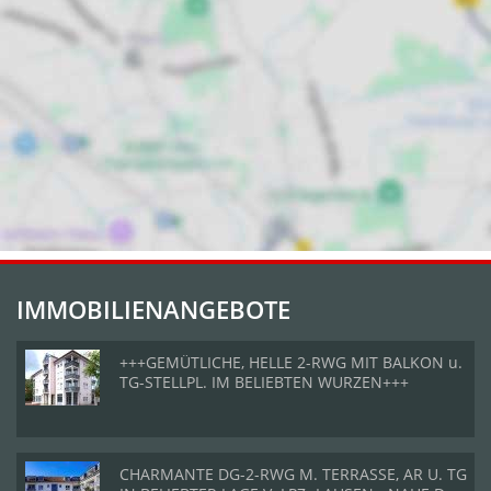
IMMOBILIENANGEBOTE
+++GEMÜTLICHE, HELLE 2-RWG MIT BALKON u.
TG-STELLPL. IM BELIEBTEN WURZEN+++
CHARMANTE DG-2-RWG M. TERRASSE, AR U. TG