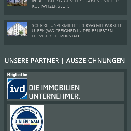
IN BELIEBTER LAGE V. LPZ.-LAUSEN - NAHE D.
KULKWITZER SEE´S
SCHICKE, UNVERMIETETE 3-RWG MIT PARKETT
U. EBK (WG-GEEIGNET) IN DER BELIEBTEN
LEIPZIGER SÜDVORSTADT
UNSERE PARTNER | AUSZEICHNUNGEN