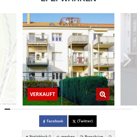
VERKAUFT
Facebook
(Twitter)
Notizblock (
)
merken
Broschüre