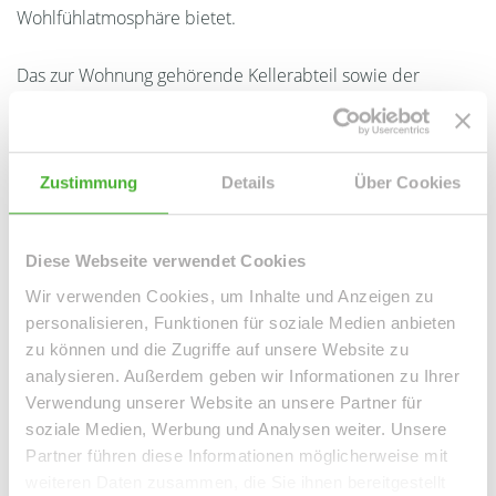
Wohlfühlatmosphäre bietet.
Das zur Wohnung gehörende Kellerabteil sowie der
separate Fahrrad- und Trockenraum runden das attraktive
Wohnungsangebot ab.
Zustimmung
Details
Über Cookies
Ansprechpartner
Diese Webseite verwendet Cookies
Wir verwenden Cookies, um Inhalte und Anzeigen zu
personalisieren, Funktionen für soziale Medien anbieten
zu können und die Zugriffe auf unsere Website zu
analysieren. Außerdem geben wir Informationen zu Ihrer
Verwendung unserer Website an unsere Partner für
soziale Medien, Werbung und Analysen weiter. Unsere
Partner führen diese Informationen möglicherweise mit
weiteren Daten zusammen, die Sie ihnen bereitgestellt
Frau Peggy Günther