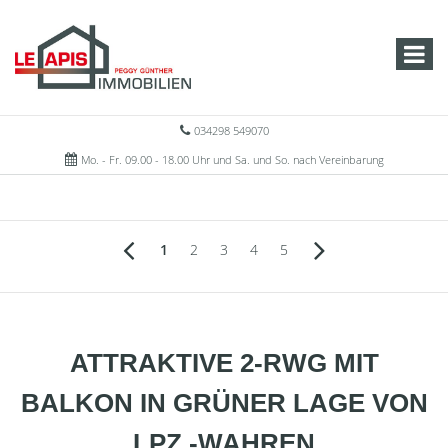
034298 549070
Mo. - Fr. 09.00 - 18.00 Uhr und Sa. und So. nach Vereinbarung
1
2
3
4
5
ATTRAKTIVE 2-RWG MIT
BALKON IN GRÜNER LAGE VON
LPZ.-WAHREN