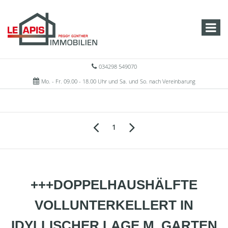
034298 549070
Mo. - Fr. 09.00 - 18.00 Uhr und Sa. und So. nach Vereinbarung
1
+++DOPPELHAUSHÄLFTE
VOLLUNTERKELLERT IN
IDYLLISCHER LAGE M. GARTEN