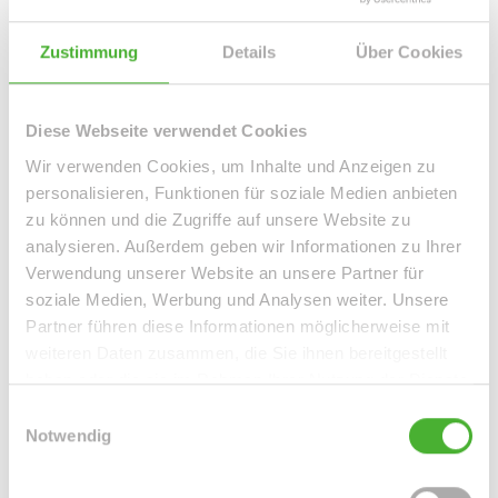
Bis ins letzte Detail durchdacht ist auch das Obergeschoss.
Zustimmung
Details
Über Cookies
Vom Flur aus erreichen Sie sowohl die beiden
Kinderzimmer als auch das Elternschlafzimmer sowie das
Diese Webseite verwendet Cookies
rund 12,00m² große Wellness-Badezimmer mit Dusche,
Fenster und Wanne.
Wir verwenden Cookies, um Inhalte und Anzeigen zu
personalisieren, Funktionen für soziale Medien anbieten
zu können und die Zugriffe auf unsere Website zu
Erwähnenswert sei auch noch ein riesiger Kellerraum, den
analysieren. Außerdem geben wir Informationen zu Ihrer
man hervorragend als Party- oder Hobbyraum nutzen
Verwendung unserer Website an unsere Partner für
könnte.
soziale Medien, Werbung und Analysen weiter. Unsere
Partner führen diese Informationen möglicherweise mit
Eine Garage und ein Stellplatz runden das Gesamtkonzept
weiteren Daten zusammen, die Sie ihnen bereitgestellt
schlüssig ab.
haben oder die sie im Rahmen Ihrer Nutzung der Dienste
gesammelt haben.
Einwilligungsauswahl
Notwendig
Ansprechpartner