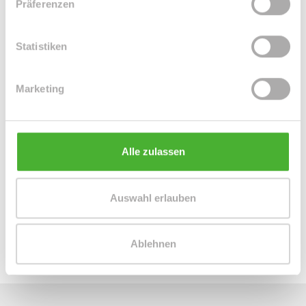
Präferenzen
Statistiken
Marketing
Frau Peggy Günther
Alle zulassen
Telefon: 004934298549070
Telefax: 004934298549075
Mobil: 004915254250755
Auswahl erlauben
info@le-apis-immobilien.de
Ablehnen