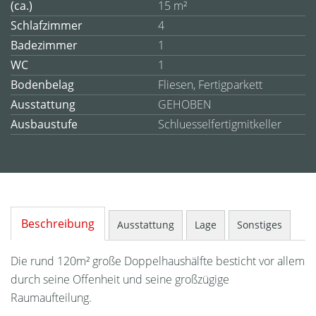
(ca.)
15 m²
Schlafzimmer
4
Badezimmer
1
WC
1
Bodenbelag
Fliesen, Fertigparkett
Ausstattung
GEHOBEN
Ausbaustufe
Schluesselfertigmitkeller
Beschreibung
Ausstattung
Lage
Sonstiges
Die rund 120m² große Doppelhaushälfte besticht vor allem
durch seine Offenheit und seine großzügige
Raumaufteilung.