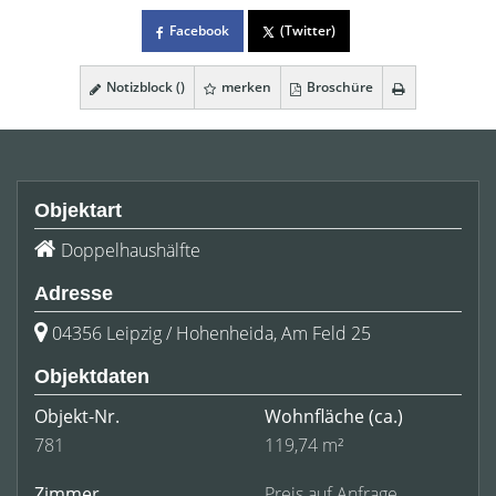
Facebook
(Twitter)
Notizblock (
)
merken
Broschüre
Objektart
Doppelhaushälfte
Adresse
04356 Leipzig / Hohenheida, Am Feld 25
Objektdaten
Objekt-Nr.
Wohnfläche
(ca.)
781
119,74 m²
Zimmer
Preis auf Anfrage