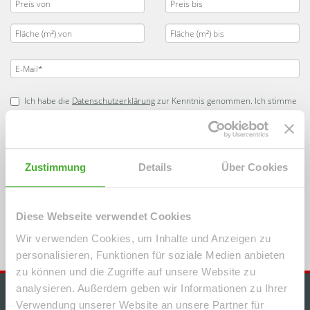
Ich habe die
Datenschutzerklärung
zur Kenntnis genommen. Ich stimme
zu, dass meine Angaben und Daten zur Beantwortung meiner Anfrage
elektronisch erhoben und gespeichert werden.
Hinweis: Sie können Ihre Einwilligung jederzeit für die Zukunft per E-Mail
an info@le-apis-immobilien.de widerrufen. *
Zustimmung
Details
Über Cookies
* Pflichtfelder
Absenden
Diese Webseite verwendet Cookies
Wir verwenden Cookies, um Inhalte und Anzeigen zu
personalisieren, Funktionen für soziale Medien anbieten
zu können und die Zugriffe auf unsere Website zu
analysieren. Außerdem geben wir Informationen zu Ihrer
IMMOBILIENANGEBOTE
Verwendung unserer Website an unsere Partner für