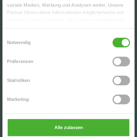
soziale Medien, Werbung und Analysen weiter. Unsere
+++GEMÜTLICHE, HELLE 2-RWG MIT BALKON u.
Partner führen diese Informationen möglicherweise mit
TG-STELLPL. IM BELIEBTEN WURZEN+++
weiteren Daten zusammen, die Sie ihnen bereitgestellt
haben oder die sie im Rahmen Ihrer Nutzung der Dienste
gesammelt haben.
Einwilligungsauswahl
CHARMANTE DG-2-RWG M. TERRASSE, AR U. TG
Notwendig
IN BELIEBTER LAGE V. LPZ.-LAUSEN - NAHE D.
KULKWITZER SEE´S
Präferenzen
SCHICKE, UNVERMIETETE 3-RWG MIT PARKETT
U. EBK (WG-GEEIGNET) IN DER BELIEBTEN
Statistiken
LEIPZIGER SÜDVORSTADT
Marketing
UNSERE PARTNER | AUSZEICHNUNGEN
Alle zulassen