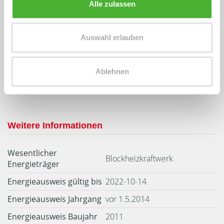
Alle zulassen
Energieausweis (Bedarfsausweis)
Auswahl erlauben
126 kWh / (m²*a)
Ablehnen
Endenergiebedarf
Weitere Informationen
Wesentlicher
Blockheizkraftwerk
Energieträger
Energieausweis gültig bis
2022-10-14
Energieausweis Jahrgang
vor 1.5.2014
Energieausweis Baujahr
2011