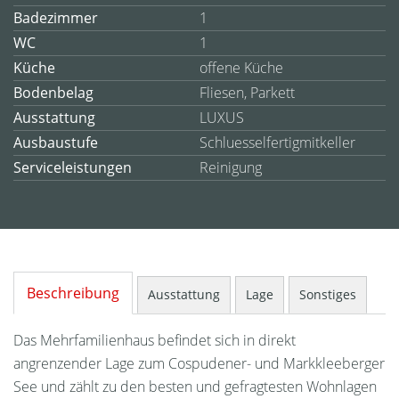
Badezimmer
1
WC
1
Küche
offene Küche
Bodenbelag
Fliesen, Parkett
Ausstattung
LUXUS
Ausbaustufe
Schluesselfertigmitkeller
Serviceleistungen
Reinigung
Beschreibung
Ausstattung
Lage
Sonstiges
Das Mehrfamilienhaus befindet sich in direkt
angrenzender Lage zum Cospudener- und Markkleeberger
See und zählt zu den besten und gefragtesten Wohnlagen