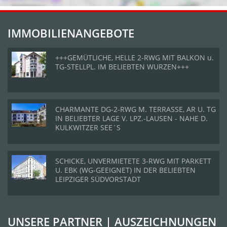
IMMOBILIENANGEBOTE
+++GEMÜTLICHE, HELLE 2-RWG MIT BALKON u.
TG-STELLPL. IM BELIEBTEN WURZEN+++
CHARMANTE DG-2-RWG M. TERRASSE, AR U. TG
IN BELIEBTER LAGE V. LPZ.-LAUSEN - NAHE D.
KULKWITZER SEE´S
SCHICKE, UNVERMIETETE 3-RWG MIT PARKETT
U. EBK (WG-GEEIGNET) IN DER BELIEBTEN
LEIPZIGER SÜDVORSTADT
UNSERE PARTNER | AUSZEICHNUNGEN