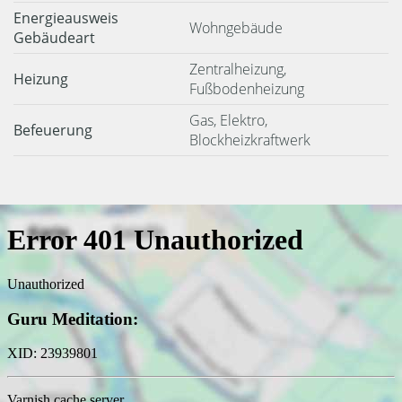
Energieausweis
Wohngebäude
Gebäudeart
Zentralheizung,
Heizung
Fußbodenheizung
Gas, Elektro,
Befeuerung
Blockheizkraftwerk