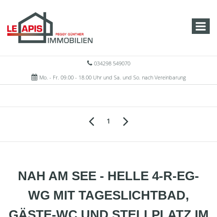
034298 549070
Mo. - Fr. 09.00 - 18.00 Uhr und Sa. und So. nach Vereinbarung
1
NAH AM SEE - HELLE 4-R-EG-
WG MIT TAGESLICHTBAD,
GÄSTE-WC UND STELLPLATZ IM