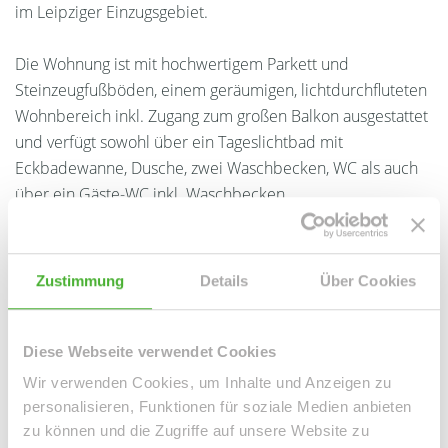
im Leipziger Einzugsgebiet.
Die Wohnung ist mit hochwertigem Parkett und
Steinzeugfußböden, einem geräumigen, lichtdurchfluteten
Wohnbereich inkl. Zugang zum großen Balkon ausgestattet
und verfügt sowohl über ein Tageslichtbad mit
Eckbadewanne, Dusche, zwei Waschbecken, WC als auch
über ein Gäste-WC inkl. Waschbecken.
Weiterhin gibt es einen Abstellraum
(Waschmaschinenraum). Alle Räumlichkeiten sind vom Flur
Zustimmung
Details
Über Cookies
aus begehbar.
Diese Webseite verwendet Cookies
Ansprechpartner
Wir verwenden Cookies, um Inhalte und Anzeigen zu
personalisieren, Funktionen für soziale Medien anbieten
zu können und die Zugriffe auf unsere Website zu