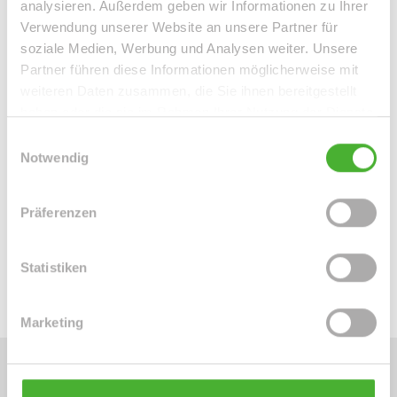
analysieren. Außerdem geben wir Informationen zu Ihrer
Verwendung unserer Website an unsere Partner für
soziale Medien, Werbung und Analysen weiter. Unsere
Partner führen diese Informationen möglicherweise mit
weiteren Daten zusammen, die Sie ihnen bereitgestellt
haben oder die sie im Rahmen Ihrer Nutzung der Dienste
gesammelt haben.
Einwilligungsauswahl
Frau Peggy Günther
Notwendig
Telefon: 004934298549070
Telefax: 004934298549075
Präferenzen
Mobil: 004915254250755
info@le-apis-immobilien.de
Statistiken
Marketing