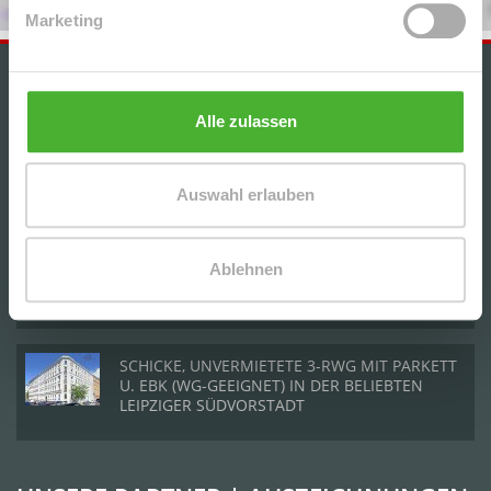
Marketing
IMMOBILIENANGEBOTE
Alle zulassen
+++GEMÜTLICHE, HELLE 2-RWG MIT BALKON u.
TG-STELLPL. IM BELIEBTEN WURZEN+++
Auswahl erlauben
CHARMANTE DG-2-RWG M. TERRASSE, AR U. TG
Ablehnen
IN BELIEBTER LAGE V. LPZ.-LAUSEN - NAHE D.
KULKWITZER SEE´S
SCHICKE, UNVERMIETETE 3-RWG MIT PARKETT
U. EBK (WG-GEEIGNET) IN DER BELIEBTEN
LEIPZIGER SÜDVORSTADT