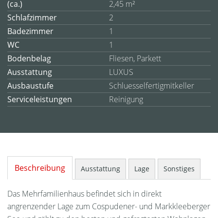
(ca.)
2,45 m²
Schlafzimmer
2
Badezimmer
1
WC
1
Bodenbelag
Fliesen, Parkett
Ausstattung
LUXUS
Ausbaustufe
Schluesselfertigmitkeller
Serviceleistungen
Reinigung
Beschreibung
Ausstattung
Lage
Sonstiges
Das Mehrfamilienhaus befindet sich in direkt
angrenzender Lage zum Cospudener- und Markkleeberger