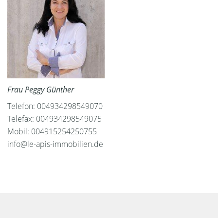
Frau Peggy Günther
Telefon: 004934298549070
Telefax: 004934298549075
Mobil: 004915254250755
info@le-apis-immobilien.de