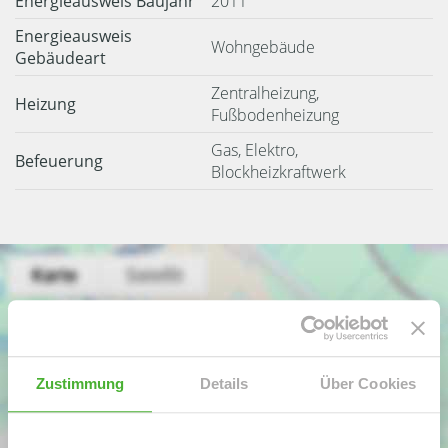
Energieausweis Baujahr
2011
Energieausweis
Wohngebäude
Gebäudeart
Zentralheizung,
Heizung
Fußbodenheizung
Gas, Elektro,
Befeuerung
Blockheizkraftwerk
Zustimmung
Details
Über Cookies