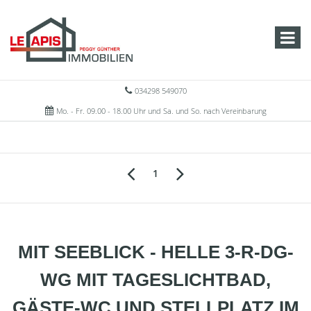
034298 549070
Mo. - Fr. 09.00 - 18.00 Uhr und Sa. und So. nach Vereinbarung
1
MIT SEEBLICK - HELLE 3-R-DG-
WG MIT TAGESLICHTBAD,
GÄSTE-WC UND STELLPLATZ IM