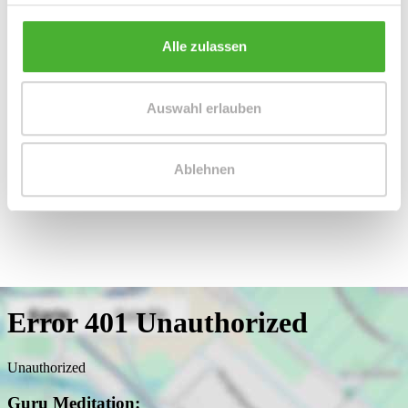
Alle zulassen
Frau Peggy Günther
Auswahl erlauben
Telefon: 004934298549070
Telefax: 004934298549075
Mobil: 004915254250755
Ablehnen
info@le-apis-immobilien.de