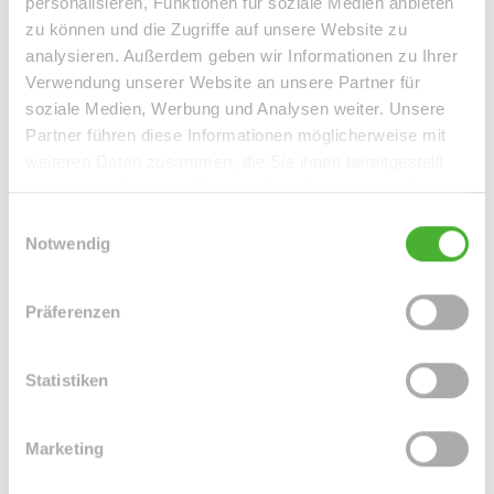
personalisieren, Funktionen für soziale Medien anbieten
zu können und die Zugriffe auf unsere Website zu
Die 65,00m² dieser Wohnung bieten einige Möglichkeiten
analysieren. Außerdem geben wir Informationen zu Ihrer
zur individuellen Entfaltung mit allem erdenklichem
Verwendung unserer Website an unsere Partner für
soziale Medien, Werbung und Analysen weiter. Unsere
Komfort.
Partner führen diese Informationen möglicherweise mit
Des Weiteren gibt es ein separates Kellerabteil, welches
weiteren Daten zusammen, die Sie ihnen bereitgestellt
dem Mieter kostenfrei zur Nutzung zur Verfügung steht.
haben oder die sie im Rahmen Ihrer Nutzung der Dienste
gesammelt haben.
Einwilligungsauswahl
Lassen Sie sich von dieser Wohneinheit verzaubern. LE
Notwendig
APIS Immobilien lädt Sie gerne auf eine Besichtigung ein!
Präferenzen
Ansprechpartner
Statistiken
Marketing