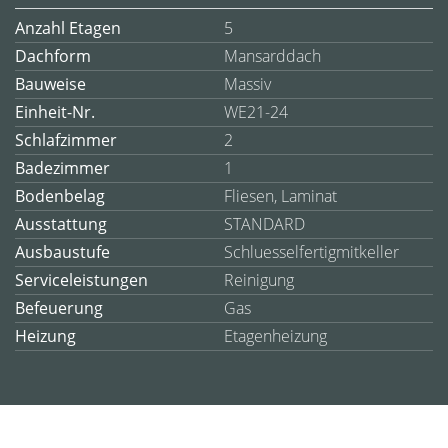
Anzahl Etagen
5
Dachform
Mansarddach
Bauweise
Massiv
Einheit-Nr.
WE21-24
Schlafzimmer
2
Badezimmer
1
Bodenbelag
Fliesen, Laminat
Ausstattung
STANDARD
Ausbaustufe
Schluesselfertigmitkeller
Serviceleistungen
Reinigung
Befeuerung
Gas
Heizung
Etagenheizung