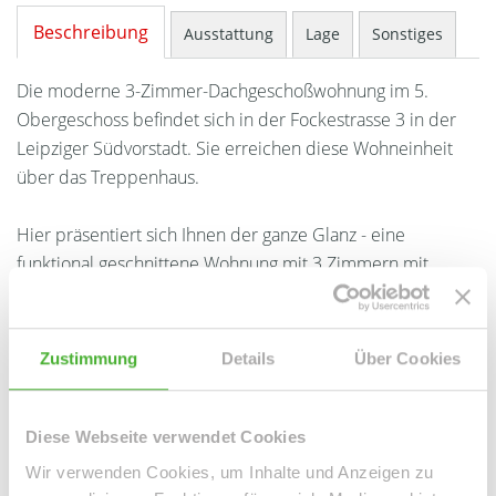
Beschreibung
Ausstattung
Lage
Sonstiges
Die moderne 3-Zimmer-Dachgeschoßwohnung im 5.
Obergeschoss befindet sich in der Fockestrasse 3 in der
Leipziger Südvorstadt. Sie erreichen diese Wohneinheit
über das Treppenhaus.
Hier präsentiert sich Ihnen der ganze Glanz - eine
funktional geschnittene Wohnung mit 3 Zimmern mit
Laminat, einem großem Wohlfühlbad mit Wanne und WC,
eine große Küche sowie ein Abstellraum. Von hier aus
erreicht man die Südvorstadt in schönstem Glanz und ist
Zustimmung
Details
Über Cookies
mitten im Geschehen. Alle Räume dieser Wohneinheit
sind vom Flür aus begehbar.
Diese Webseite verwendet Cookies
Das Tageslichtbad -Bad ist mit einer Badewanne sowie
Wir verwenden Cookies, um Inhalte und Anzeigen zu
einer Dusche ausgestattet.