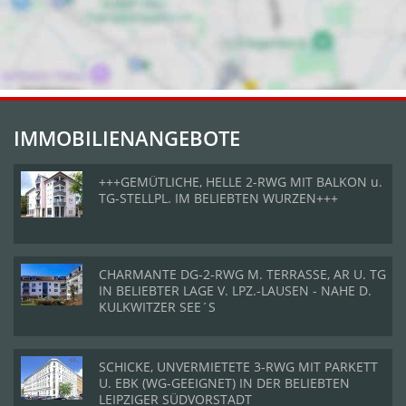
IMMOBILIENANGEBOTE
+++GEMÜTLICHE, HELLE 2-RWG MIT BALKON u.
TG-STELLPL. IM BELIEBTEN WURZEN+++
CHARMANTE DG-2-RWG M. TERRASSE, AR U. TG
IN BELIEBTER LAGE V. LPZ.-LAUSEN - NAHE D.
KULKWITZER SEE´S
SCHICKE, UNVERMIETETE 3-RWG MIT PARKETT
U. EBK (WG-GEEIGNET) IN DER BELIEBTEN
LEIPZIGER SÜDVORSTADT