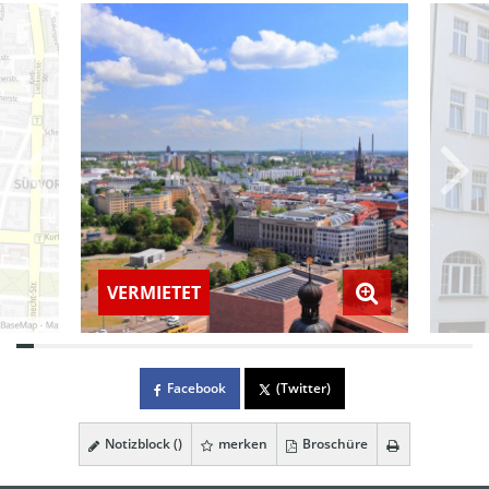
VERMIETET
Facebook
(Twitter)
Notizblock (
)
merken
Broschüre