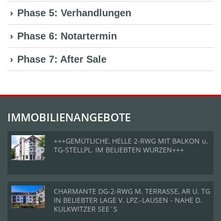
Phase 5: Verhandlungen
Phase 6: Notartermin
Phase 7: After Sale
IMMOBILIENANGEBOTE
+++GEMÜTLICHE, HELLE 2-RWG MIT BALKON u.
TG-STELLPL. IM BELIEBTEN WURZEN+++
CHARMANTE DG-2-RWG M. TERRASSE, AR U. TG
IN BELIEBTER LAGE V. LPZ.-LAUSEN - NAHE D.
KULKWITZER SEE´S