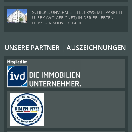
SCHICKE, UNVERMIETETE 3-RWG MIT PARKETT
U. EBK (WG-GEEIGNET) IN DER BELIEBTEN
LEIPZIGER SÜDVORSTADT
UNSERE PARTNER | AUSZEICHNUNGEN