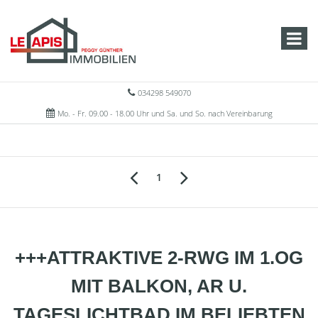
034298 549070
Mo. - Fr. 09.00 - 18.00 Uhr und Sa. und So. nach Vereinbarung
1
+++ATTRAKTIVE 2-RWG IM 1.OG
MIT BALKON, AR U.
TAGESLICHTBAD IM BELIEBTEN