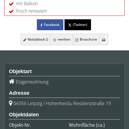
mit Balkon
frisch renoviert
Facebook
(Twitter)
Notizblock (
)
merken
Broschüre
Objektart
Etagenwohnung
Adresse
04356 Leipzig / Hohenheida, Residenzstraße 19
Objektdaten
Objekt-Nr.
Wohnfläche
(ca.)