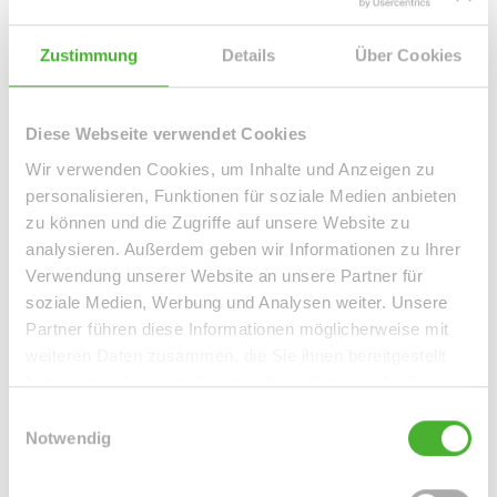
Beschreibung
Ausstattung
Lage
Sonstiges
Zustimmung
Details
Über Cookies
Sie sind auf der Suche nach neuen 4-Wänden oder
brauchen einen Tapetenwechsel? Die stilvolle
Altbauwohnung in Gohlis-Süd bietet Ihnen ein gemütliches
Diese Webseite verwendet Cookies
Zuhause, optimal für Familien. Sie befindet sich im 2.
Wir verwenden Cookies, um Inhalte und Anzeigen zu
Obergeschoss und hat ca. 170 qm, d. h. genügend Raum
personalisieren, Funktionen für soziale Medien anbieten
zum Entfalten und Wohlfühlen.
zu können und die Zugriffe auf unsere Website zu
analysieren. Außerdem geben wir Informationen zu Ihrer
Alle Wohnräume wurden mit Parkett ausgelegt, welches
Verwendung unserer Website an unsere Partner für
die freundliche Atmosphäre der Räume unterstreicht. Die
soziale Medien, Werbung und Analysen weiter. Unsere
liebevoll gestalteten Stuckelemente und die Flügeltüren
Partner führen diese Informationen möglicherweise mit
verleihen der Wohnung einen zusätzlichen Charme. Von
weiteren Daten zusammen, die Sie ihnen bereitgestellt
zwei Räumen (Salonen) erreichen Sie den schönen
haben oder die sie im Rahmen Ihrer Nutzung der Dienste
gesammelt haben.
Wintergarten sowie den Balkon, auf dem Sie gemütliche
Einwilligungsauswahl
Notwendig
Sommerabende genießen können.