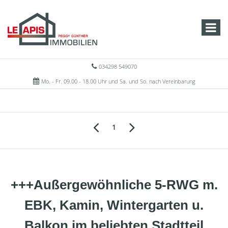
034298 549070
Mo. - Fr. 09.00 - 18.00 Uhr und Sa. und So. nach Vereinbarung
1
+++Außergewöhnliche 5-RWG m.
EBK, Kamin, Wintergarten u.
Balkon im beliebten Stadtteil