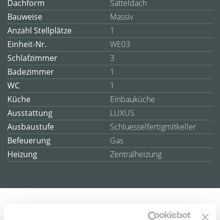
Dachform
Satteldach
Bauweise
Massiv
Anzahl Stellplätze
1
Einheit-Nr.
WE03
Schlafzimmer
3
Badezimmer
1
WC
1
Küche
Einbauküche
Ausstattung
LUXUS
Ausbaustufe
Schluesselfertigmitkeller
Befeuerung
Gas
Heizung
Zentralheizung