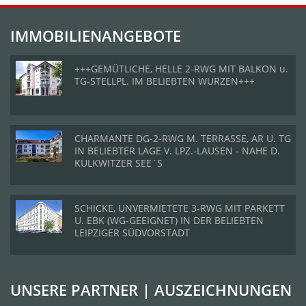
IMMOBILIENANGEBOTE
+++GEMÜTLICHE, HELLE 2-RWG MIT BALKON u.
TG-STELLPL. IM BELIEBTEN WURZEN+++
CHARMANTE DG-2-RWG M. TERRASSE, AR U. TG
IN BELIEBTER LAGE V. LPZ.-LAUSEN - NAHE D.
KULKWITZER SEE´S
SCHICKE, UNVERMIETETE 3-RWG MIT PARKETT
U. EBK (WG-GEEIGNET) IN DER BELIEBTEN
LEIPZIGER SÜDVORSTADT
UNSERE PARTNER | AUSZEICHNUNGEN