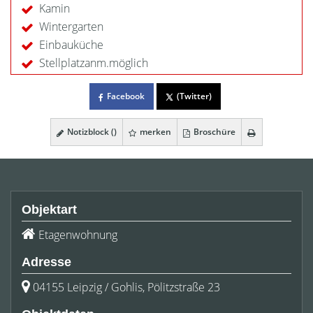
Kamin
Wintergarten
Einbauküche
Stellplatzanm.möglich
Facebook
(Twitter)
Notizblock (
)
merken
Broschüre
Objektart
Etagenwohnung
Adresse
04155 Leipzig / Gohlis, Pölitzstraße 23