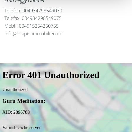
Frau Peggy Günther
Telefon: 004934298549070
Telefax: 004934298549075
Mobil: 004915254250755
info@le-apis-immobilien.de