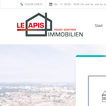
034298 549070
Mo. - Fr. 09.00 - 18.00 Uhr und Sa. und So. 
Start