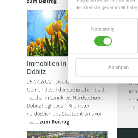
zum Beitrag
der Dienste gesammelt habe
Einwilligungsauswahl
Notwendig
1.
Immobilien in Taucha
Ablehnen
er
Döbitz
25.07.2022
- Döbitz ist ein
Gebe
Gemeindeteil der sächsischen Stadt
Immo
Taucha im Landkreis Nordsachsen.
Seit
Döbitz liegt etwa 1 Kilometer
ein.
nordöstlich des Stadtzentrums von
Tau...
zum Beitrag