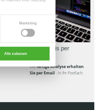
Marketing
3. Ergebnis per
Alle zulassen
Email
Die
fertige Analyse erhalten
Sie per Email
- in Ihr Postfach.