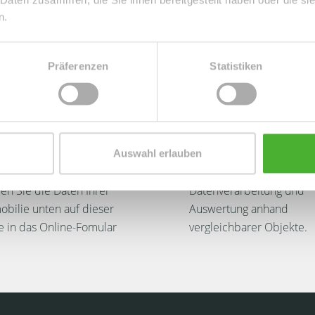
n.
Präferenzen
Statistiken
 Objektdaten
2. Analyse Ihrer
Auswahl erlauben
fassen
Daten
n Sie die Daten Ihrer
Datenverarbeitung und
bilie unten auf dieser
Auswertung anhand
e in das Online-Fomular
vergleichbarer Objekte.