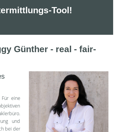
ermittlungs-Tool!
 Günther - real - fair-
es
 Für eine
bjektiven
aklerbüro.
hrung und
ch bei der