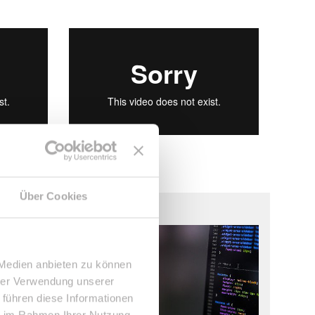
Über Cookies
 Medien anbieten zu können
hrer Verwendung unserer
 führen diese Informationen
ie im Rahmen Ihrer Nutzung