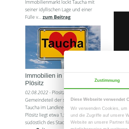
Immobilienmarkt lockt Taucha mit
seiner idyllischen Lage und einer
Fülle v...
zum Beitrag
Immobilien in Taucha
Zustimmung
Plösitz
02.08.2022
- Plösitz ist ein
Diese Webseite verwendet 
Gemeindeteil der sächsischen Stadt
Taucha im Landkreis Nordsachsen.
Wir verwenden Cookies, um I
Plösitz liegt etwa 1,5 Kilometer
und die Zugriffe auf unsere 
südöstlich des Stadtzentrums von ...
Website an unsere Partner fü
möglicherweise mit weiteren