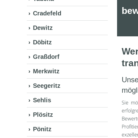
bew
Cradefeld
Dewitz
Döbitz
Wer
Graßdorf
tra
Merkwitz
Unse
Seegeritz
mögl
Sehlis
Sie mö
erfolg
Plösitz
Bewert
Profit
Pönitz
exzelle