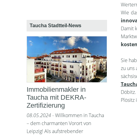
Werterm
Wie da
innova
Taucha Stadtteil-News
Damit k
Marktw
kosten
Sie hab
zu uns 
sächsi
Tauch
Immobilienmakler in
Döbitz
Taucha mit DEKRA-
Plösitz
Zertifizierung
08.05.2024
- Willkommen in Taucha
– dem charmanten Vorort von
Leipzig! Als aufstrebender