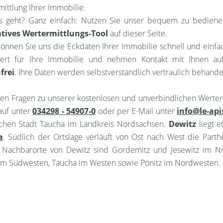
ittlung Ihrer Immobilie.
s geht? Ganz einfach: Nutzen Sie unser bequem zu bedien
tives Wertermittlungs-Tool
auf dieser Seite.
önnen Sie uns die Eckdaten Ihrer Immobilie schnell und einf
ert für Ihre Immobilie und nehmen Kontakt mit Ihnen auf
frei
. Ihre Daten werden selbstverständlich vertraulich behande
en Fragen zu unserer kostenlosen und unverbindlichen Werter
auf unter
034298 - 54907-0
oder per E-Mail unter
info@le-api
schen Stadt Taucha im Landkreis Nordsachsen.
Dewitz
liegt e
a
. Südlich der Ortslage verläuft von Ost nach West die Par
. Nachbarorte von Dewitz sind Gordemitz und Jesewitz im No
 im Südwesten, Taucha im Westen sowie Pönitz im Nordwesten.