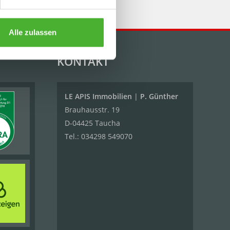
Alle zulassen
KONTAKT
LE APIS Immobilien
|
P. Günther
Brauhausstr. 19
D-04425 Taucha
Tel.:
034298 549070