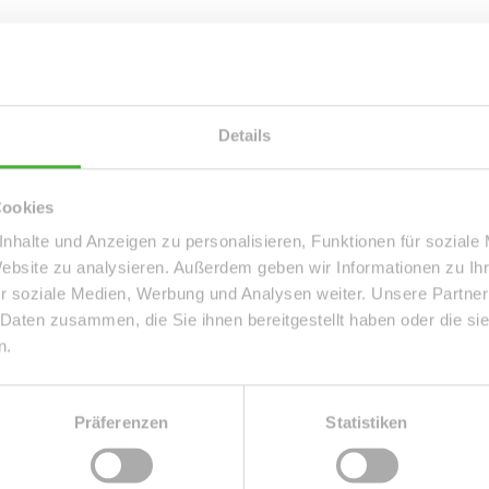
matisch über passende neue An
Details
Cookies
nhalte und Anzeigen zu personalisieren, Funktionen für soziale
Website zu analysieren. Außerdem geben wir Informationen zu I
r soziale Medien, Werbung und Analysen weiter. Unsere Partner
 Daten zusammen, die Sie ihnen bereitgestellt haben oder die s
n. Ich stimme zu, dass meine
n.
ektronisch erhoben und
Präferenzen
Statistiken
kunft per E-Mail an info@le-apis-