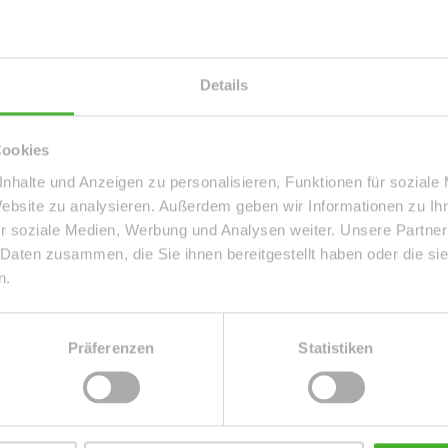
matisch über passende neue An
Details
Cookies
nhalte und Anzeigen zu personalisieren, Funktionen für soziale
Website zu analysieren. Außerdem geben wir Informationen zu I
r soziale Medien, Werbung und Analysen weiter. Unsere Partner
n. Ich stimme zu, dass meine
ektronisch erhoben und
 Daten zusammen, die Sie ihnen bereitgestellt haben oder die s
n.
kunft per E-Mail an info@le-apis-
Präferenzen
Statistiken