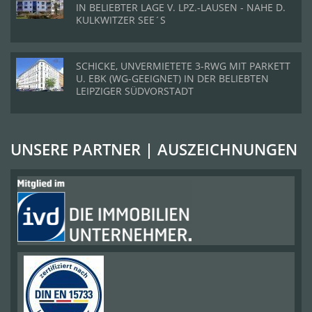
IN BELIEBTER LAGE V. LPZ.-LAUSEN - NAHE D.
KULKWITZER SEE´S
SCHICKE, UNVERMIETETE 3-RWG MIT PARKETT
U. EBK (WG-GEEIGNET) IN DER BELIEBTEN
LEIPZIGER SÜDVORSTADT
UNSERE PARTNER | AUSZEICHNUNGEN