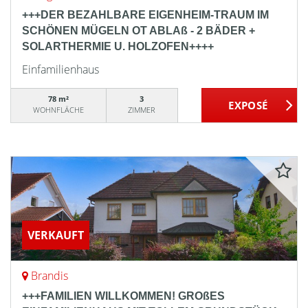
+++DER BEZAHLBARE EIGENHEIM-TRAUM IM
SCHÖNEN MÜGELN OT ABLAß - 2 BÄDER +
SOLARTHERMIE U. HOLZOFEN++++
Einfamilienhaus
78 m²
3
WOHNFLÄCHE
ZIMMER
VERKAUFT
Brandis
+++FAMILIEN WILLKOMMEN! GROßES