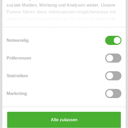
soziale Medien, Werbung und Analysen weiter. Unsere
Partner führen diese Informationen möglicherweise mit
weiteren Daten zusammen, die Sie ihnen bereitgestellt
haben oder die sie im Rahmen Ihrer Nutzung der Dienste
gesammelt haben.
Einwilligungsauswahl
Notwendig
VERKAUFT
Präferenzen
Kitzscher / Dittmannsdorf
+++ EINE PERLE ZUM GLÜCK IN KITZSCHER-
Statistiken
BAUJAHR 2018- TOP-AUSTATTUNG+++
Einfamilienhaus
Marketing
118 m²
4
WOHNFLÄCHE
ZIMMER
Alle zulassen