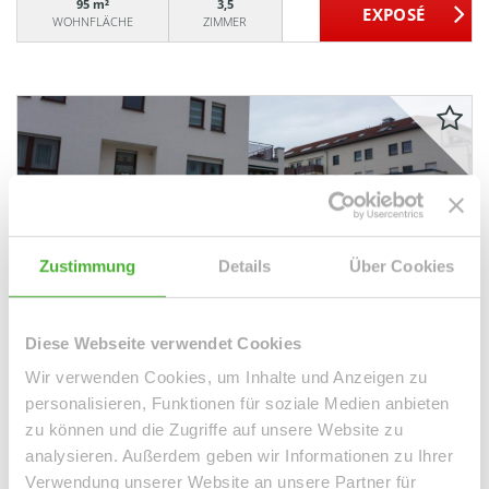
95 m²
3,5
WOHNFLÄCHE
ZIMMER
VERKAUFT
Zustimmung
Details
Über Cookies
Taucha
+++NIEDLICHES BÜRO IM PARTHE-CENTRUM-
NUTZUNGSÄNDERUNG AUF WOHNIMMOBILIE
Diese Webseite verwendet Cookies
MÖGLICH+++
Wir verwenden Cookies, um Inhalte und Anzeigen zu
Etagenwohnung
personalisieren, Funktionen für soziale Medien anbieten
zu können und die Zugriffe auf unsere Website zu
67 m²
2
analysieren. Außerdem geben wir Informationen zu Ihrer
WOHNFLÄCHE
ZIMMER
Verwendung unserer Website an unsere Partner für