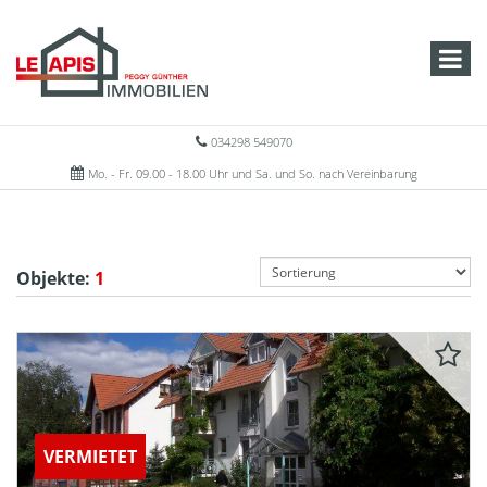
034298 549070
Mo. - Fr. 09.00 - 18.00 Uhr und Sa. und So. nach Vereinbarung
Objekte:
1
VERMIETET