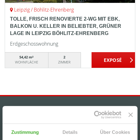
Leipzig / Böhlitz-Ehrenberg
TOLLE, FRISCH RENOVIERTE 2-WG MIT EBK,
BALKON U. KELLER IN BELIEBTER, GRÜNER
LAGE IN LEIPZIG BÖHLITZ-EHRENBERG
Erdgeschosswohnung
54,42 m²
2
WOHNFLÄCHE
ZIMMER
IMMOBILIENANGEBOTE
+++GEMÜTLICHE, HELLE 2-RWG MIT BALKON u.
TG-STELLPL. IM BELIEBTEN WURZEN+++
Zustimmung
Details
Über Cookies