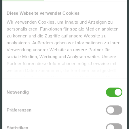
Diese Webseite verwendet Cookies
CHARMANTE DG-2-RWG M. TERRASSE, AR U. TG
IN BELIEBTER LAGE V. LPZ.-LAUSEN - NAHE D.
Wir verwenden Cookies, um Inhalte und Anzeigen zu
KULKWITZER SEE´S
personalisieren, Funktionen für soziale Medien anbieten
zu können und die Zugriffe auf unsere Website zu
analysieren. Außerdem geben wir Informationen zu Ihrer
SCHICKE, UNVERMIETETE 3-RWG MIT PARKETT
U. EBK (WG-GEEIGNET) IN DER BELIEBTEN
Verwendung unserer Website an unsere Partner für
LEIPZIGER SÜDVORSTADT
soziale Medien, Werbung und Analysen weiter. Unsere
Partner führen diese Informationen möglicherweise mit
weiteren Daten zusammen, die Sie ihnen bereitgestellt
UNSERE PARTNER | AUSZEICHNUNGEN
haben oder die sie im Rahmen Ihrer Nutzung der Dienste
gesammelt haben.
Einwilligungsauswahl
Notwendig
Präferenzen
Statistiken