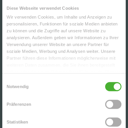
Diese Webseite verwendet Cookies
CHARMANTE DG-2-RWG M. TERRASSE, AR U. TG
Wir verwenden Cookies, um Inhalte und Anzeigen zu
IN BELIEBTER LAGE V. LPZ.-LAUSEN - NAHE D.
personalisieren, Funktionen für soziale Medien anbieten
KULKWITZER SEE´S
zu können und die Zugriffe auf unsere Website zu
analysieren. Außerdem geben wir Informationen zu Ihrer
SCHICKE, UNVERMIETETE 3-RWG MIT PARKETT
Verwendung unserer Website an unsere Partner für
U. EBK (WG-GEEIGNET) IN DER BELIEBTEN
soziale Medien, Werbung und Analysen weiter. Unsere
LEIPZIGER SÜDVORSTADT
Partner führen diese Informationen möglicherweise mit
weiteren Daten zusammen, die Sie ihnen bereitgestellt
haben oder die sie im Rahmen Ihrer Nutzung der Dienste
UNSERE PARTNER | AUSZEICHNUNGEN
gesammelt haben.
Einwilligungsauswahl
Notwendig
Präferenzen
Statistiken