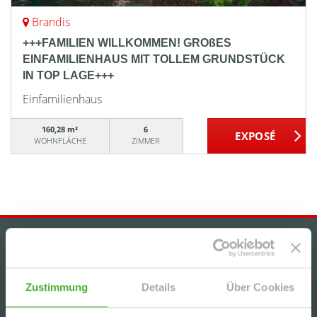
Brandis
+++FAMILIEN WILLKOMMEN! GROßES
EINFAMILIENHAUS MIT TOLLEM GRUNDSTÜCK
IN TOP LAGE+++
Einfamilienhaus
160,28 m²
6
WOHNFLÄCHE
ZIMMER
IMMOBILIENANGEBOTE
+++GEMÜTLICHE, HELLE 2-RWG MIT BALKON u.
Zustimmung
Details
Über Cookies
TG-STELLPL. IM BELIEBTEN WURZEN+++