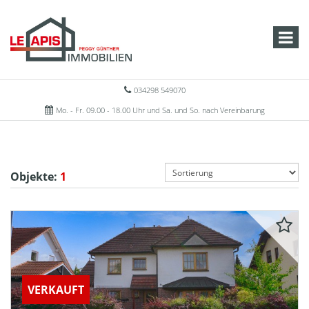
034298 549070
Mo. - Fr. 09.00 - 18.00 Uhr und Sa. und So. nach Vereinbarung
Objekte:
1
VERKAUFT