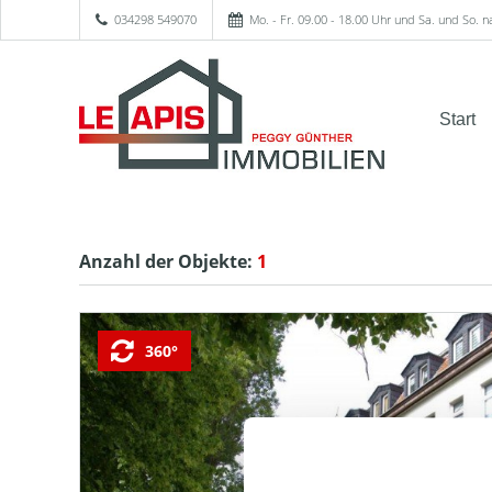
034298 549070
Mo. - Fr. 09.00 - 18.00 Uhr und Sa. und So. 
Start
Anzahl der
Objekte:
1
360°