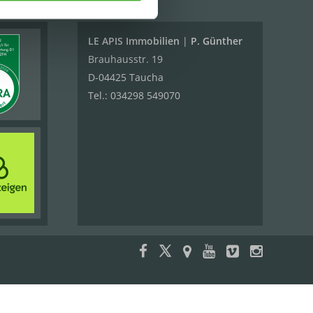
LE APIS Immobilien
|
P. Günther
Brauhausstr. 19
D-04425 Taucha
Tel.:
034298 549070