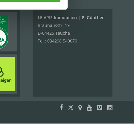
LE APIS Immobilien
|
P. Günther
Brauhausstr. 19
D-04425 Taucha
Tel.:
034298 549070