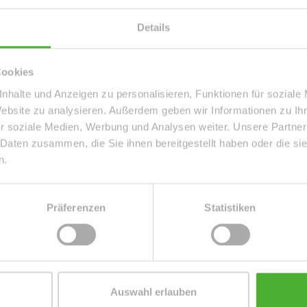
Details
Cookies
nhalte und Anzeigen zu personalisieren, Funktionen für soziale
Website zu analysieren. Außerdem geben wir Informationen zu I
 LAGE VON LPZ.-
r soziale Medien, Werbung und Analysen weiter. Unsere Partner
 Daten zusammen, die Sie ihnen bereitgestellt haben oder die s
n.
ZUM EXPOSÉ
Präferenzen
Statistiken
Auswahl erlauben
E PARTNER | AUSZEICHNUNGEN