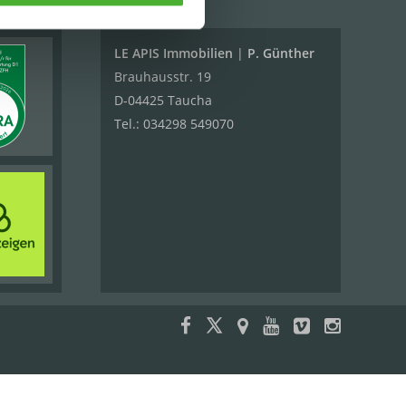
LE APIS Immobilien
|
P. Günther
Brauhausstr. 19
D-04425 Taucha
Tel.:
034298 549070