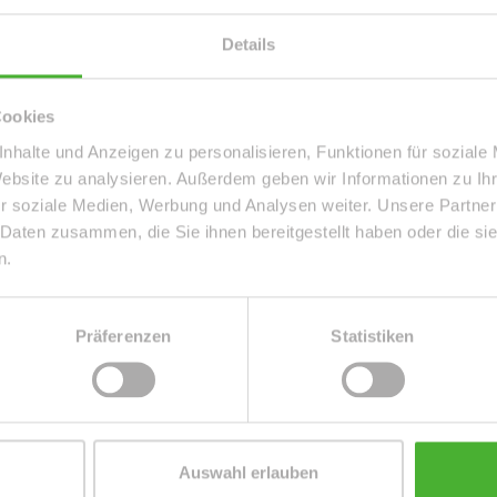
Details
Cookies
nhalte und Anzeigen zu personalisieren, Funktionen für soziale
Website zu analysieren. Außerdem geben wir Informationen zu I
ON U.KELLER IN
r soziale Medien, Werbung und Analysen weiter. Unsere Partner
NSDORF
 Daten zusammen, die Sie ihnen bereitgestellt haben oder die s
n.
ZUM EXPOSÉ
Präferenzen
Statistiken
Auswahl erlauben
E PARTNER | AUSZEICHNUNGEN