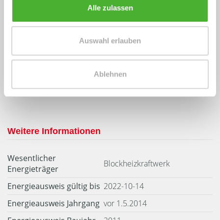
Alle zulassen
Energieausweis (Bedarfsausweis)
Auswahl erlauben
126 kWh / (m²*a)
Ablehnen
Endenergiebedarf
Weitere Informationen
Wesentlicher
Blockheizkraftwerk
Energieträger
Energieausweis gültig bis
2022-10-14
Energieausweis Jahrgang
vor 1.5.2014