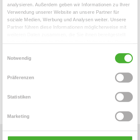
analysieren. Außerdem geben wir Informationen zu Ihrer
Verwendung unserer Website an unsere Partner für
soziale Medien, Werbung und Analysen weiter. Unsere
Partner führen diese Informationen möglicherweise mit
weiteren Daten zusammen, die Sie ihnen bereitgestellt
haben oder die sie im Rahmen Ihrer Nutzung der Dienste
gesammelt haben.
Einwilligungsauswahl
Frau Peggy Günther
Notwendig
Telefon: 004934298549070
Telefax: 004934298549075
Präferenzen
Mobil: 004915254250755
info@le-apis-immobilien.de
Statistiken
Marketing