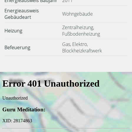
Energieausweis Baujahr
2011
Energieausweis
Wohngebäude
Gebäudeart
Zentralheizung,
Heizung
Fußbodenheizung
Gas, Elektro,
Befeuerung
Blockheizkraftwerk