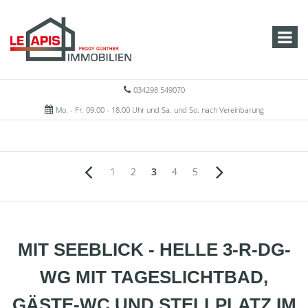
034298 549070
Mo. - Fr. 09.00 - 18.00 Uhr und Sa. und So. nach Vereinbarung
1
2
3
4
5
MIT SEEBLICK - HELLE 3-R-DG-
WG MIT TAGESLICHTBAD,
GÄSTE-WC UND STELLPLATZ IM