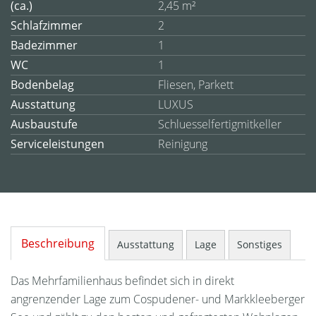
(ca.)
2,45 m²
Schlafzimmer
2
Badezimmer
1
WC
1
Bodenbelag
Fliesen, Parkett
Ausstattung
LUXUS
Ausbaustufe
Schluesselfertigmitkeller
Serviceleistungen
Reinigung
Beschreibung
Ausstattung
Lage
Sonstiges
Das Mehrfamilienhaus befindet sich in direkt
angrenzender Lage zum Cospudener- und Markkleeberger